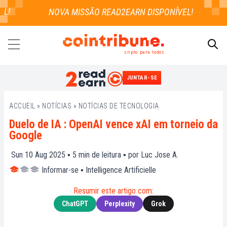
!
cripto para todos
JUNTAR-SE
PESQUISAR
ACCUEIL
»
NOTÍCIAS
»
NOTÍCIAS DE TECNOLOGIA
Duelo de IA : OpenAI vence xAI em torneio da
Google
Sun 10 Aug 2025 ▪
5
min de leitura ▪ por
Luc Jose A.
Informar-se
▪
Intelligence Artificielle
Resumir este artigo com:
ChatGPT
Perplexity
Grok