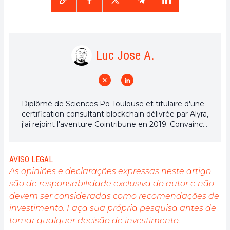
Luc Jose A.
Diplômé de Sciences Po Toulouse et titulaire d'une
certification consultant blockchain délivrée par Alyra,
j'ai rejoint l'aventure Cointribune en 2019. Convaincu
du potentiel de la blockchain pour transformer de
nombreux secteurs de l'économie, j'ai pris
l'engagement de sensibiliser et d'informer le grand
AVISO LEGAL
public sur cet écosystème en constante évolution.
As opiniões e declarações expressas neste artigo
Mon objectif est de permettre à chacun de mieux
são de responsabilidade exclusiva do autor e não
comprendre la blockchain et de saisir les
devem ser consideradas como recomendações de
opportunités qu'elle offre. Je m'efforce chaque jour
de fournir une analyse objective de l'actualité, de
investimento. Faça sua própria pesquisa antes de
décrypter les tendances du marché, de relayer les
tomar qualquer decisão de investimento.
dernières innovations technologiques et de mettre