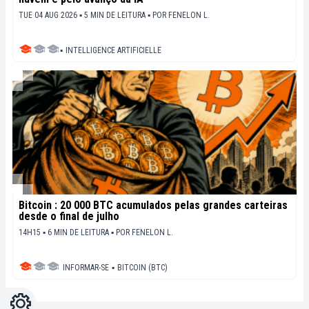
TUE 04 AUG 2026 ▪ 5 MIN DE LEITURA ▪
POR
FENELON L.
▪
INTELLIGENCE ARTIFICIELLE
Bitcoin : 20 000 BTC acumulados pelas grandes carteiras
desde o final de julho
14H15 ▪ 6 MIN DE LEITURA ▪
POR
FENELON L.
INFORMAR-SE
▪
BITCOIN (BTC)
Configurações
Light
Dark