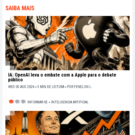
en perspective les enjeux économiques et
SAIBA MAIS
sociétaux de cette révolution en marche.
IA: OpenAI leva o embate com a Apple para o debate
público
WED 05 AUG 2026 ▪ 5 MIN DE LEITURA ▪
POR
FENELON L.
INFORMAR-SE
▪
INTELIGENCIA ARTIFICIAL