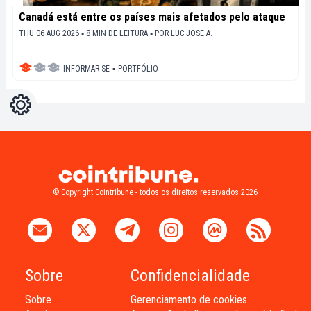
Canadá está entre os países mais afetados pelo ataque
THU 06 AUG 2026 ▪ 8 MIN DE LEITURA ▪
POR
LUC JOSE A.
INFORMAR-SE
▪
PORTFÓLIO
Configurações
Light
Dark
© Copyright Cointribune - todos os direitos reservados 2026
Sobre
Confidencialidade
Sobre
Gerenciamento de cookies