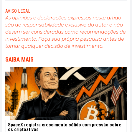
privée et la liberté financière sont garanties pour
tous, et je crois fermement que Bitcoin est l'outil
AVISO LEGAL
qui peut rendre cela possible.
As opiniões e declarações expressas neste artigo
são de responsabilidade exclusiva do autor e não
devem ser consideradas como recomendações de
investimento. Faça sua própria pesquisa antes de
tomar qualquer decisão de investimento.
SAIBA MAIS
SpaceX registra crescimento sólido com pressão sobre
os criptoativos