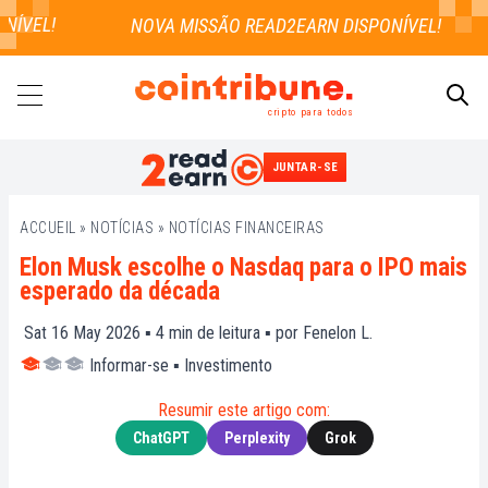
ÍVEL!
cripto para todos
JUNTAR-SE
PESQUISAR
ACCUEIL
»
NOTÍCIAS
»
NOTÍCIAS FINANCEIRAS
Elon Musk escolhe o Nasdaq para o IPO mais
esperado da década
Sat 16 May 2026 ▪
4
min de leitura ▪ por
Fenelon L.
Informar-se
▪
Investimento
Resumir este artigo com:
ChatGPT
Perplexity
Grok