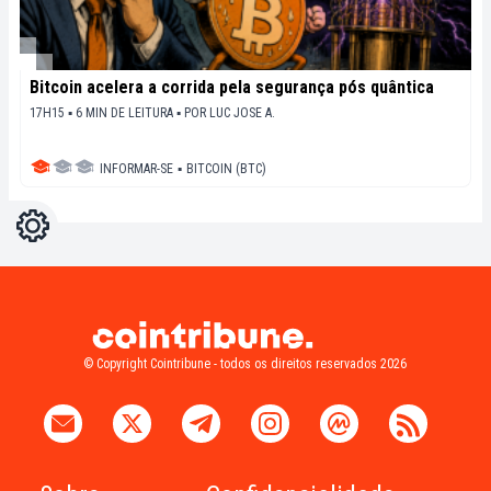
Bitcoin acelera a corrida pela segurança pós quântica
17H15 ▪ 6 MIN DE LEITURA ▪
POR
LUC JOSE A.
INFORMAR-SE
▪
BITCOIN (BTC)
Configurações
Light
Dark
© Copyright Cointribune - todos os direitos reservados 2026