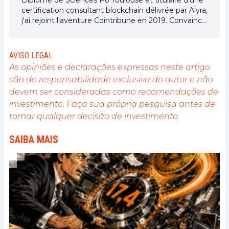
certification consultant blockchain délivrée par Alyra,
j'ai rejoint l'aventure Cointribune en 2019. Convaincu
du potentiel de la blockchain pour transformer de
nombreux secteurs de l'économie, j'ai pris
l'engagement de sensibiliser et d'informer le grand
AVISO LEGAL
public sur cet écosystème en constante évolution.
As opiniões e declarações expressas neste artigo
Mon objectif est de permettre à chacun de mieux
são de responsabilidade exclusiva do autor e não
comprendre la blockchain et de saisir les
devem ser consideradas como recomendações de
opportunités qu'elle offre. Je m'efforce chaque jour
de fournir une analyse objective de l'actualité, de
investimento. Faça sua própria pesquisa antes de
décrypter les tendances du marché, de relayer les
tomar qualquer decisão de investimento.
dernières innovations technologiques et de mettre
en perspective les enjeux économiques et
SAIBA MAIS
sociétaux de cette révolution en marche.