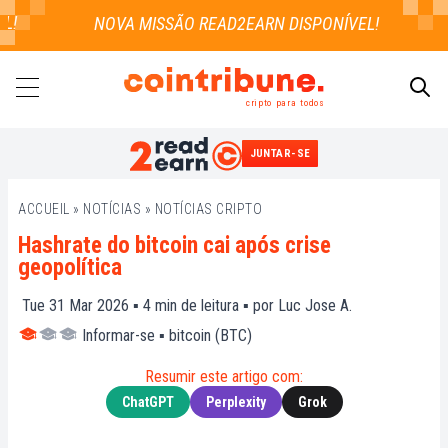
!
cripto para todos
JUNTAR-SE
PESQUISAR
ACCUEIL
»
NOTÍCIAS
»
NOTÍCIAS CRIPTO
Hashrate do bitcoin cai após crise
geopolítica
Tue 31 Mar 2026 ▪
4
min de leitura ▪ por
Luc Jose A.
Informar-se
▪
bitcoin (BTC)
Resumir este artigo com:
ChatGPT
Perplexity
Grok