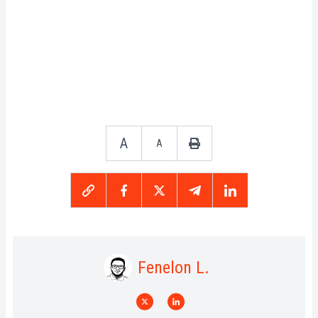
A
A
Fenelon L.