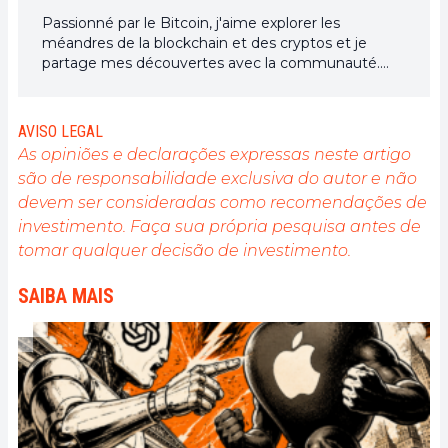
Passionné par le Bitcoin, j'aime explorer les
méandres de la blockchain et des cryptos et je
partage mes découvertes avec la communauté.
Mon rêve est de vivre dans un monde où la vie
privée et la liberté financière sont garanties pour
tous, et je crois fermement que Bitcoin est l'outil
AVISO LEGAL
qui peut rendre cela possible.
As opiniões e declarações expressas neste artigo
são de responsabilidade exclusiva do autor e não
devem ser consideradas como recomendações de
investimento. Faça sua própria pesquisa antes de
tomar qualquer decisão de investimento.
SAIBA MAIS