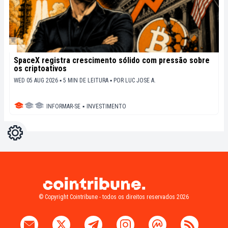
SpaceX registra crescimento sólido com pressão sobre
os criptoativos
WED 05 AUG 2026 ▪ 5 MIN DE LEITURA ▪
POR
LUC JOSE A.
INFORMAR-SE
▪
INVESTIMENTO
Configurações
Light
Dark
© Copyright Cointribune - todos os direitos reservados 2026