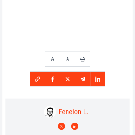
A
A
Fenelon L.