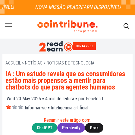
VEL!
cripto para todos
JUNTAR-SE
PESQUISAR
ACCUEIL
»
NOTÍCIAS
»
NOTÍCIAS DE TECNOLOGIA
IA : Um estudo revela que os consumidores
estão mais propensos a mentir para
chatbots do que para agentes humanos
Wed 20 May 2026 ▪
4
min de leitura ▪ por
Fenelon L.
Informar-se
▪
Inteligencia artificial
Resumir este artigo com:
ChatGPT
Perplexity
Grok