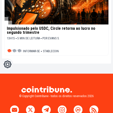
Impulsionado pelo USDC, Circle retorna ao lucro no
segundo trimestre
13H15 ▪ 5 MIN DE LEITURA ▪
POR
EVANS S.
INFORMAR-SE
▪
STABLECOIN
Configurações
Light
Dark
© Copyright Cointribune - todos os direitos reservados 2026