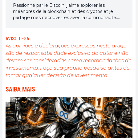
Passionné par le Bitcoin, j'aime explorer les
méandres de la blockchain et des cryptos et je
partage mes découvertes avec la communauté.
Mon rêve est de vivre dans un monde où la vie
privée et la liberté financière sont garanties pour
tous, et je crois fermement que Bitcoin est l'outil
AVISO LEGAL
qui peut rendre cela possible.
As opiniões e declarações expressas neste artigo
são de responsabilidade exclusiva do autor e não
devem ser consideradas como recomendações de
investimento. Faça sua própria pesquisa antes de
tomar qualquer decisão de investimento.
SAIBA MAIS