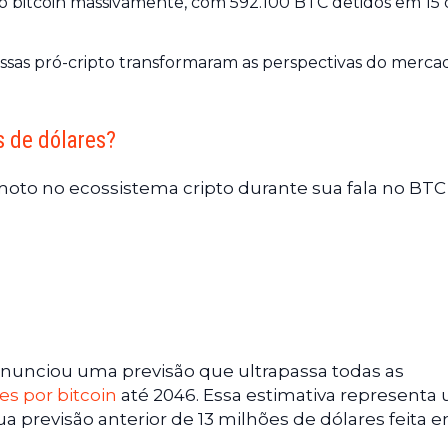
 bitcoin massivamente, com 592.100 BTC detidos em 15 
ssas pró-cripto transformaram as perspectivas do merca
s de dólares?
to no ecossistema cripto durante sua fala no BTC
 anunciou uma previsão que ultrapassa todas as
es por bitcoin
até 2046. Essa estimativa representa
ua previsão anterior de 13 milhões de dólares feita 