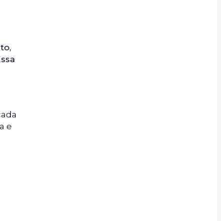
to,
Essa
cada
a e