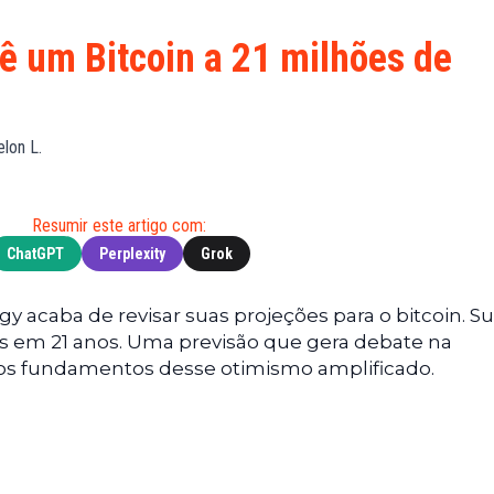
Financeiras
(BNB)
Notícias
XRP
ê um Bitcoin a 21 milhões de
Web3
(XRP)
Notícias
Cardano
de
(ADA)
lon L.
Tecnologia
Dogecoin
Notícias das
(DOGE)
Celebridades
Resumir este artigo com:
ChatGPT
Perplexity
Grok
gy acaba de revisar suas projeções para o bitcoin. S
s em 21 anos. Uma previsão que gera debate na
os fundamentos desse otimismo amplificado.