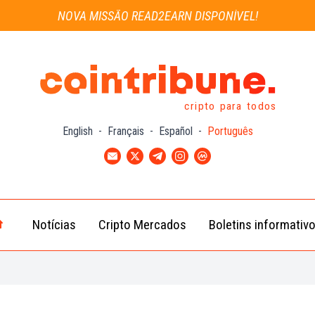
NOVA MISSÃO READ2EARN DISPONÍVEL!
cripto para todos
English
-
Français
-
Español
-
Português
Notícias
Cripto Mercados
Boletins informativ
Notícias
Bitcoin
Cripto
(BTC)
Notícias
Ethereum
Troca
(ETH)
Notícias
BNB