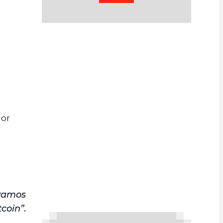
dor
ávamos
tcoin”
.