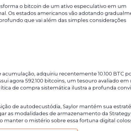
nsforma o bitcoin de um ativo especulativo em um
nal. Os estados americanos vão adotando gradualm
profundo que vai além das simples considerações
a de acumulação, adquiriu recentemente 10.100 BTC po
sui agora 592.100 bitcoins, um tesouro avaliado em
lítica de compra sistemática ilustra a profunda conv
osição de autodecustódia, Saylor mantém sua estrat
vulgar as modalidades de armazenamento da Strategy
 manter o mistério sobre essa fortuna digital coloss