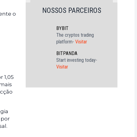
NOSSOS PARCEIROS
ente o
BYBIT
The cryptos trading
platform-
Visitar
BITPANDA
Start investing today-
Visitar
r 1,05
 mais
icção
égia
 por
al.