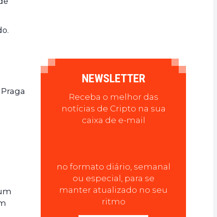
de
do.
NEWSLETTER
 Praga
Receba o melhor das
notícias de Cripto na sua
caixa de e-mail
no formato diário, semanal
ou especial, para se
manter atualizado no seu
 um
ritmo
em