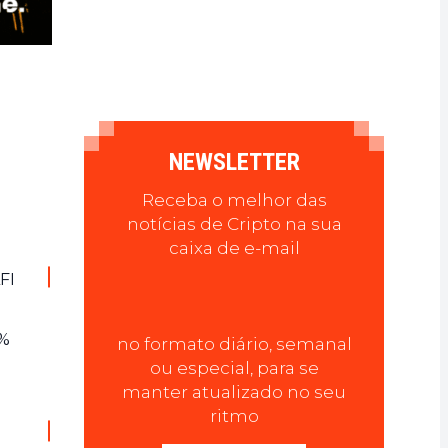
NEWSLETTER
Receba o melhor das
notícias de Cripto na sua
caixa de e-mail
FI
0%
no formato diário, semanal
ou especial, para se
manter atualizado no seu
ritmo