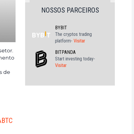
NOSSOS PARCEIROS
BYBIT
The cryptos trading
platform-
Visitar
etor.
BITPANDA
imento
Start investing today-
Visitar
s de
 ABTC