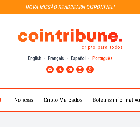
NOVA MISSÃO READ2EARN DISPONÍVEL!
cripto para todos
English
-
Français
-
Español
-
Português
Notícias
Cripto Mercados
Boletins informativ
Notícias
Bitcoin
Cripto
(BTC)
Notícias
Ethereum
Troca
(ETH)
Notícias
BNB