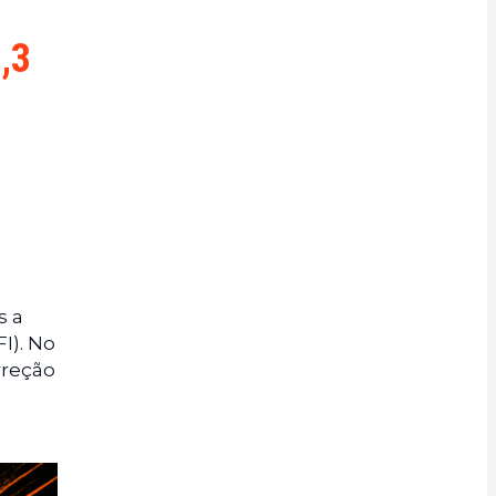
,3
s a
I). No
rreção