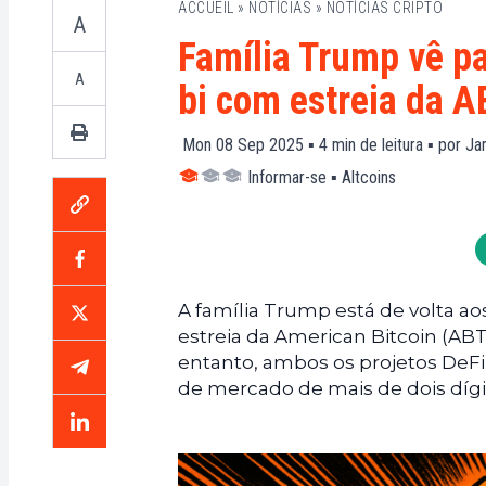
ACCUEIL
»
NOTÍCIAS
»
NOTÍCIAS CRIPTO
A
Família Trump vê pa
A
bi com estreia da A
Mon 08 Sep 2025 ▪
4
min de leitura ▪ por
Ja
Informar-se
▪
Altcoins
A família Trump está de volta ao
estreia da American Bitcoin (ABTC
entanto, ambos os projetos DeFi
de mercado de mais de dois dígi