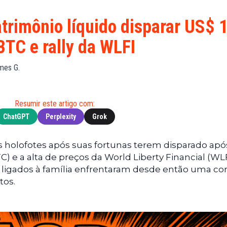
Financeiras
(BNB)
Notícias
XRP
trimônio líquido disparar US$ 1
Web3
(XRP)
BTC e rally da WLFI
Notícias
Cardano
de
(ADA)
mes G.
Tecnologia
Dogecoin
Notícias das
(DOGE)
Celebridades
Resumir este artigo com:
ChatGPT
Perplexity
Grok
s holofotes após suas fortunas terem disparado apó
) e a alta de preços da World Liberty Financial (WLF
 ligados à família enfrentaram desde então uma co
tos.