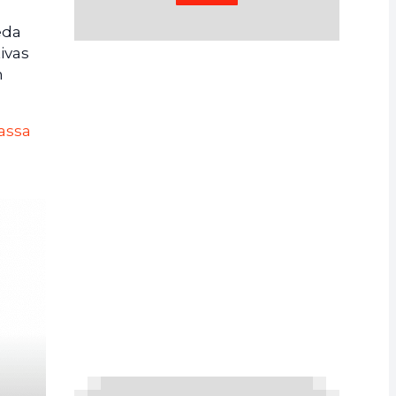
eda
ivas
m
assa