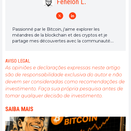
Fenelon L.
Passionné par le Bitcoin, j'aime explorer les
méandres de la blockchain et des cryptos et je
partage mes découvertes avec la communauté.
Mon rêve est de vivre dans un monde où la vie
privée et la liberté financière sont garanties pour
tous, et je crois fermement que Bitcoin est l'outil
AVISO LEGAL
qui peut rendre cela possible.
As opiniões e declarações expressas neste artigo
são de responsabilidade exclusiva do autor e não
devem ser consideradas como recomendações de
investimento. Faça sua própria pesquisa antes de
tomar qualquer decisão de investimento.
SAIBA MAIS