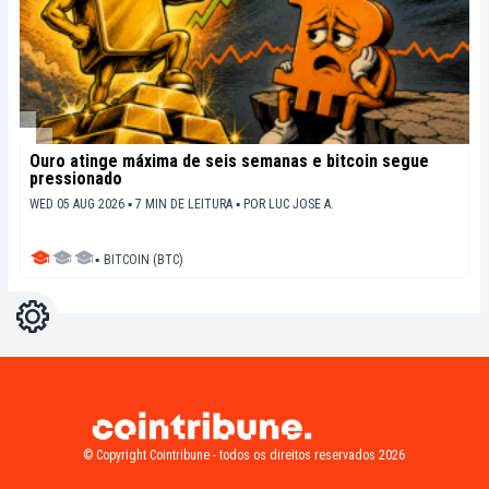
Ouro atinge máxima de seis semanas e bitcoin segue
pressionado
WED 05 AUG 2026 ▪ 7 MIN DE LEITURA ▪
POR
LUC JOSE A.
▪
BITCOIN (BTC)
Configurações
Light
Dark
© Copyright Cointribune - todos os direitos reservados 2026