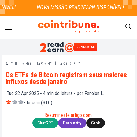
ÍVEL!
cripto para todos
JUNTAR-SE
PESQUISAR
ACCUEIL
»
NOTÍCIAS
»
NOTÍCIAS CRIPTO
Os ETFs de Bitcoin registram seus maiores
influxos desde janeiro
Tue 22 Apr 2025 ▪
4
min de leitura ▪ por
Fenelon L.
▪
bitcoin (BTC)
Resumir este artigo com:
ChatGPT
Perplexity
Grok