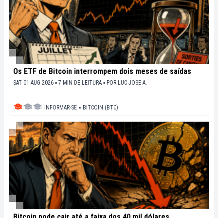
Os ETF de Bitcoin interrompem dois meses de saídas
SAT 01 AUG 2026 ▪ 7 MIN DE LEITURA ▪
POR
LUC JOSE A.
INFORMAR-SE
▪
BITCOIN (BTC)
Bitcoin pode cair até a faixa dos 40 mil dólares