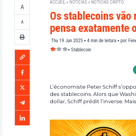
ACCUEIL
»
NOTÍCIAS
»
NOTÍCIAS CRIPTO
A
Os stablecoins vão r
A
pensa exatamente o
Thu 19 Jun 2025 ▪
4
min de leitura ▪ por
Fene
▪
Stablecoin
L’économiste Peter Schiff s’opp
des stablecoins. Alors que Wash
dollar, Schiff prédit l’inverse. Mais