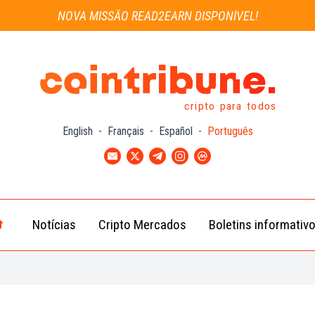
NOVA MISSÃO READ2EARN DISPONÍVEL!
cripto para todos
English
-
Français
-
Español
-
Português
Notícias
Cripto Mercados
Boletins informativ
Notícias
Bitcoin
Cripto
(BTC)
Notícias
Ethereum
Troca
(ETH)
Notícias
BNB