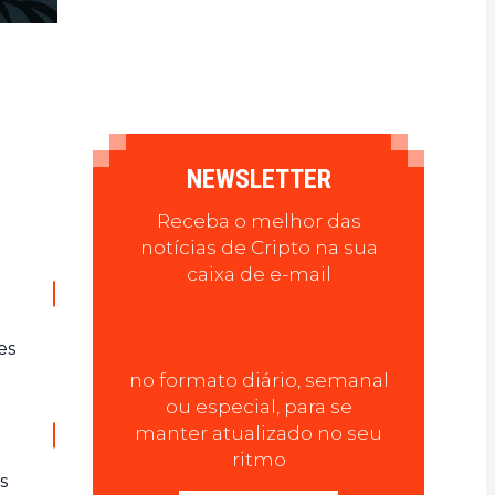
NEWSLETTER
Receba o melhor das
notícias de Cripto na sua
caixa de e-mail
es
no formato diário, semanal
ou especial, para se
manter atualizado no seu
ritmo
s