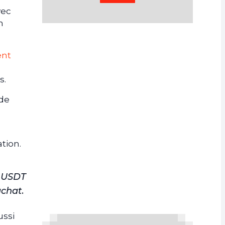
vec
n
ent
s.
 de
tion.
s USDT
achat
.
ussi