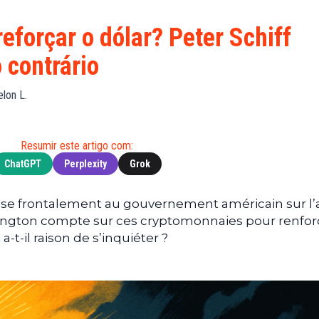
Financeiras
(BNB)
Notícias
XRP
eforçar o dólar? Peter Schiff
Web3
(XRP)
 contrário
Notícias
Cardano
de
(ADA)
lon L.
Tecnologia
Dogecoin
Notícias das
(DOGE)
Celebridades
Resumir este artigo com:
ChatGPT
Perplexity
Grok
ose frontalement au gouvernement américain sur l’
ington compte sur ces cryptomonnaies pour renforc
 a-t-il raison de s’inquiéter ?