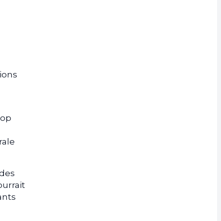
tions
rop
rale
 des
urrait
ants