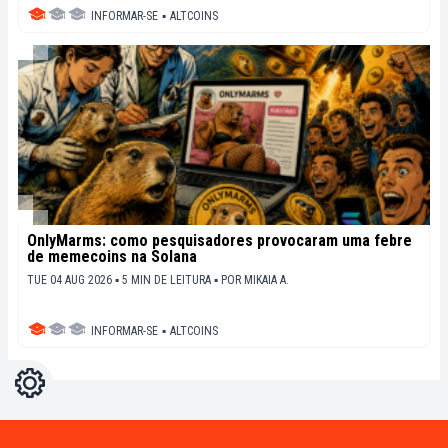
INFORMAR-SE
▪
ALTCOINS
OnlyMarms: como pesquisadores provocaram uma febre
de memecoins na Solana
TUE 04 AUG 2026 ▪ 5 MIN DE LEITURA ▪
POR
MIKAIA A.
INFORMAR-SE
▪
ALTCOINS
Configurações
Light
Dark