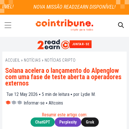
VEL!
cripto para todos
JUNTAR-SE
PESQUISAR
ACCUEIL
»
NOTÍCIAS
»
NOTÍCIAS CRIPTO
Solana acelera o lançamento do Alpenglow
com uma fase de teste aberta a operadores
externos
Tue 12 May 2026 ▪
5
min de leitura ▪ por
Lydie M.
Informar-se
▪
Altcoins
Resumir este artigo com:
ChatGPT
Perplexity
Grok