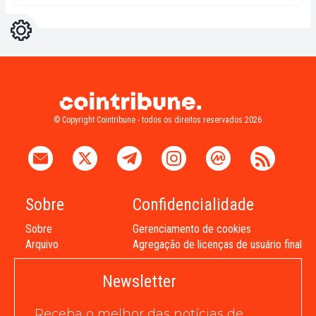
Configurações
Light
Dark
© Copyright Cointribune - todos os direitos reservados 2026
Sobre
Confidencialidade
Sobre
Gerenciamento de cookies
Arquivo
Agregação de licenças de usuário final
Newsletter
Receba o melhor das notícias de