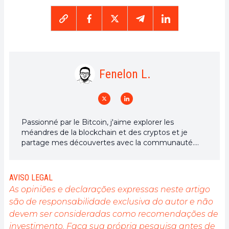
Fenelon L.
Passionné par le Bitcoin, j'aime explorer les
méandres de la blockchain et des cryptos et je
partage mes découvertes avec la communauté.
Mon rêve est de vivre dans un monde où la vie
privée et la liberté financière sont garanties pour
tous, et je crois fermement que Bitcoin est l'outil
AVISO LEGAL
qui peut rendre cela possible.
As opiniões e declarações expressas neste artigo
são de responsabilidade exclusiva do autor e não
devem ser consideradas como recomendações de
investimento. Faça sua própria pesquisa antes de