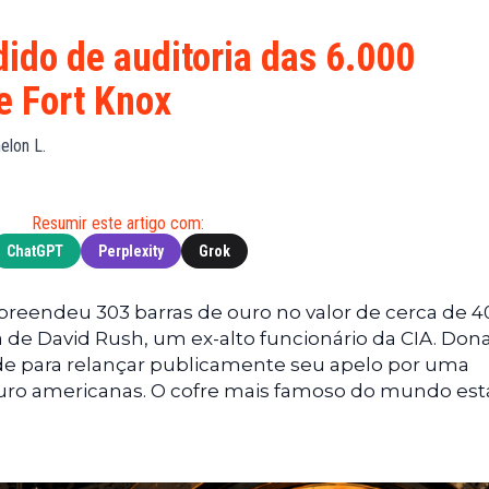
Financeiras
(BNB)
Notícias
XRP
ido de auditoria das 6.000
Web3
(XRP)
e Fort Knox
Notícias
Cardano
de
(ADA)
elon L.
Tecnologia
Dogecoin
Notícias das
(DOGE)
Celebridades
Resumir este artigo com:
ChatGPT
Perplexity
Grok
apreendeu 303 barras de ouro no valor de cerca de 4
 de David Rush, um ex-alto funcionário da CIA. Don
e para relançar publicamente seu apelo por uma
e ouro americanas. O cofre mais famoso do mundo est