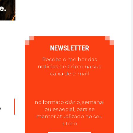
NEWSLETTER
Receba o melhor das
notícias de Cripto na sua
caixa de e-mail
no formato diário, semanal
s
ou especial, para se
manter atualizado no seu
ritmo