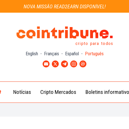
NOVA MISSÃO READ2EARN DISPONÍVEL!
cripto para todos
English
-
Français
-
Español
-
Português
Notícias
Cripto Mercados
Boletins informativ
Notícias
Bitcoin
Cripto
(BTC)
Notícias
Ethereum
Troca
(ETH)
Notícias
BNB