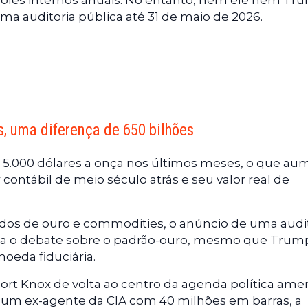
roles internos anuais. No entanto, nem ele nem Tr
uma auditoria pública até 31 de maio de 2026.
s, uma diferença de 650 bilhões
e 5.000 dólares a onça nos últimos meses, o que au
r contábil de meio século atrás e seu valor real de
dos de ouro e commodities, o anúncio de uma audit
aria o debate sobre o padrão-ouro, mesmo que Trum
oeda fiduciária.
rt Knox de volta ao centro da agenda política ame
de um ex-agente da CIA com 40 milhões em barras, a