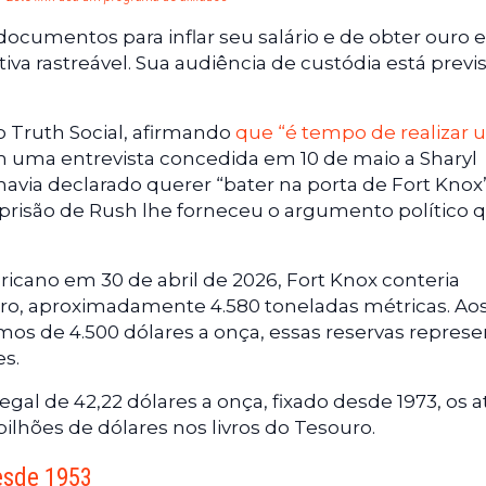
 documentos para inflar seu salário e de obter ouro e
iva rastreável. Sua audiência de custódia está previ
Truth Social, afirmando
que “é tempo de realizar
m uma entrevista concedida em 10 de maio a Sharyl
á havia declarado querer “bater na porta de Fort Knox
 A prisão de Rush lhe forneceu o argumento político 
cano em 30 de abril de 2026, Fort Knox conteria
puro, aproximadamente 4.580 toneladas métricas. Ao
mos de 4.500 dólares a onça, essas reservas repres
es.
legal de 42,22 dólares a onça, fixado desde 1973, os a
ilhões de dólares nos livros do Tesouro.
esde 1953