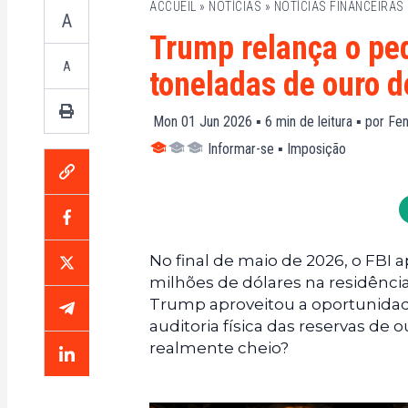
ACCUEIL
»
NOTÍCIAS
»
NOTÍCIAS FINANCEIRAS
A
Trump relança o ped
A
toneladas de ouro d
Mon 01 Jun 2026 ▪
6
min de leitura ▪ por
Fen
Informar-se
▪
Imposição
No final de maio de 2026, o FBI 
milhões de dólares na residência
Trump aproveitou a oportunidad
auditoria física das reservas d
realmente cheio?