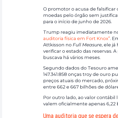
O promotor o acusa de falsificar
moedas pelo órgão sem justificat
para o início de junho de 2026.
Trump reagiu imediatamente no 
auditoria física em Fort Knox”
. E
Attkisson no
Full Measure
, ele j
verificar o estado das reservas.
buscava há vários meses.
Segundo dados do Tesouro ameri
147.341.858 onças troy de ouro 
preços atuais do mercado, próxi
entre 662 e 667 bilhões de dólar
Por outro lado, ao valor contábil 
valem oficialmente apenas 6,22 b
Uma auditoria que se espera d