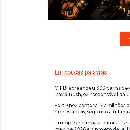
Em poucas palavras
O FBI apreendeu 303 barras de o
David Rush, ex-responsável da CI
Fort Knox conteria 147 milhões d
preços atuais, segundo a última
Trump exige uma auditoria física
maio de 2026 e o projeto de le