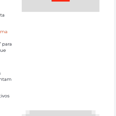
sta
 uma
” para
que
s
entam
tivos