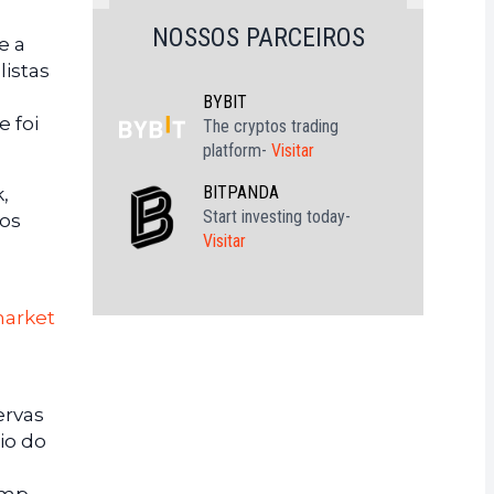
NOSSOS PARCEIROS
e a
listas
BYBIT
 foi
The cryptos trading
platform-
Visitar
BITPANDA
,
Start investing today-
 os
Visitar
market
ervas
io do