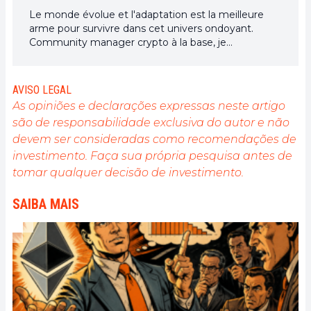
Le monde évolue et l'adaptation est la meilleure
arme pour survivre dans cet univers ondoyant.
Community manager crypto à la base, je
m'intéresse à tout ce qui touche de près ou de loin
à la blockchain et ses dérivés. Dans l'optique de
partager mon expérience et de faire connaître un
AVISO LEGAL
domaine qui me passionne, rien de mieux que de
As opiniões e declarações expressas neste artigo
rédiger des articles informatifs et décontractés à la
são de responsabilidade exclusiva do autor e não
fois.
devem ser consideradas como recomendações de
investimento. Faça sua própria pesquisa antes de
tomar qualquer decisão de investimento.
SAIBA MAIS