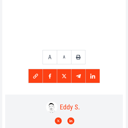
A
A
Eddy S.