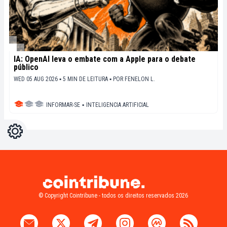
IA: OpenAI leva o embate com a Apple para o debate
público
WED 05 AUG 2026 ▪ 5 MIN DE LEITURA ▪
POR
FENELON L.
INFORMAR-SE
▪
INTELIGENCIA ARTIFICIAL
Configurações
Light
Dark
© Copyright Cointribune - todos os direitos reservados 2026