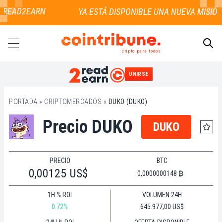
E READ2EARN
cripto para todos
UNIRSE
BUSCAR
PORTADA
»
CRIPTOMERCADOS
»
DUKO (DUKO)
Precio DUKO
DUKO
PRECIO
BTC
0,00125 US$
0,0000000148 ₿
1H % ROI
VOLUMEN 24H
0.72%
645.977,00 US$