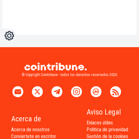
Ajustes
Light
Dark
© Copyright Cointribune - todos los derechos reservados 2026
Aviso Legal
Acerca de
Enlaces útiles
Acerca de nosotros
Polìtica de privavidad
Conviertete en escritor
Gestiòn de la cookies