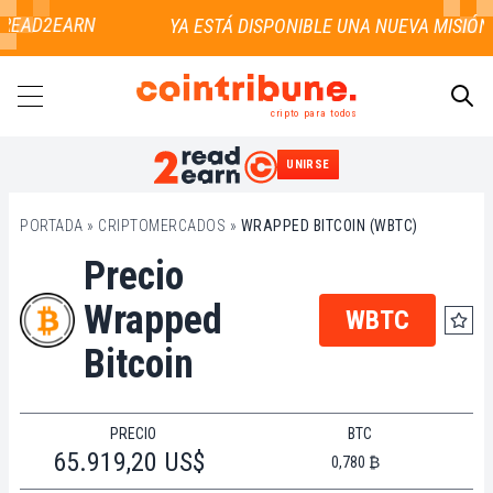
 READ2EARN
cripto para todos
UNIRSE
BUSCAR
PORTADA
»
CRIPTOMERCADOS
»
WRAPPED BITCOIN (WBTC)
Precio
Wrapped
WBTC
Bitcoin
PRECIO
BTC
65.919,20 US$
0,780 ₿