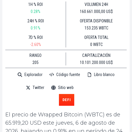
1H % ROI
VOLUMEN 24H
0.28%
160.661.000,00 US$
24H % ROI
OFERTA DISPONIBLE
0.91%
153.235 WBTC
7D % ROI
OFERTA TOTAL
-2.60%
0 WBTC
RANGO
CAPITALIZACIÓN
205
10.101.200.000 US$
Explorador
Código fuente
Libro blanco
Twitter
Sitio web
DEFI
El precio de Wrapped Bitcoin (WBTC) es de
65.919,20 USD este jueves, 6 de agosto de
2026, bajando un 0,91% en un período de 24