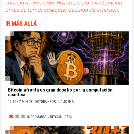
consejo de inversión. Haz tu propia investigación
antes de tomar cualquier decisión de inversión.
IR MÁS ALLÁ
Bitcoin afronta un gran desafío por la computación
cuántica
17:10 ▪ 7 MIN DE LECTURA ▪
POR
LUC JOSE A.
INFORMARSE
▪
BITCOIN (BTC)