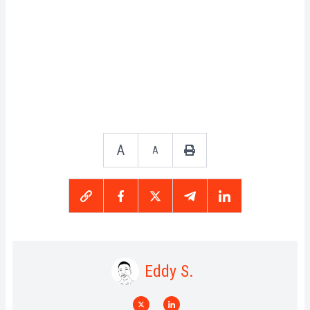
A
A
Eddy S.