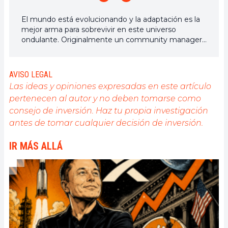
El mundo está evolucionando y la adaptación es la
mejor arma para sobrevivir en este universo
ondulante. Originalmente un community manager
de criptomonedas, me interesa todo lo que esté
directa o indirectamente relacionado con la
blockchain y sus derivados. Para compartir mi
AVISO LEGAL
experiencia y promover un campo que me
Las ideas y opiniones expresadas en este artículo
apasiona, nada mejor que escribir artículos
pertenecen al autor y no deben tomarse como
informativos y relajados.
consejo de inversión. Haz tu propia investigación
antes de tomar cualquier decisión de inversión.
IR MÁS ALLÁ