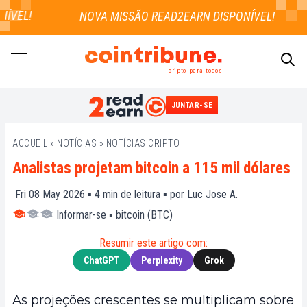
VEL!
cripto para todos
JUNTAR-SE
PESQUISAR
ACCUEIL
»
NOTÍCIAS
»
NOTÍCIAS CRIPTO
Analistas projetam bitcoin a 115 mil dólares
Fri 08 May 2026 ▪
4
min de leitura ▪ por
Luc Jose A.
Informar-se
▪
bitcoin (BTC)
Resumir este artigo com:
ChatGPT
Perplexity
Grok
As projeções crescentes se multiplicam sobre