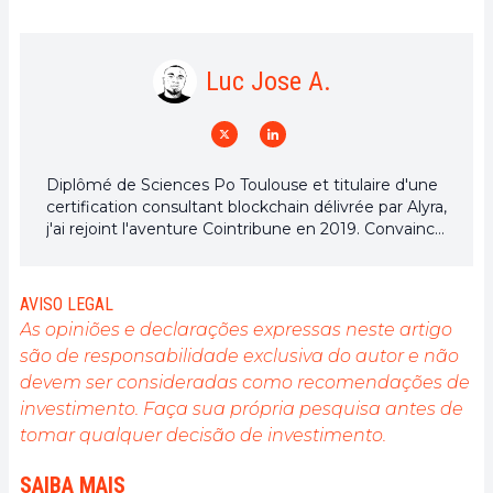
Luc Jose A.
Diplômé de Sciences Po Toulouse et titulaire d'une
certification consultant blockchain délivrée par Alyra,
j'ai rejoint l'aventure Cointribune en 2019. Convaincu
du potentiel de la blockchain pour transformer de
nombreux secteurs de l'économie, j'ai pris
l'engagement de sensibiliser et d'informer le grand
AVISO LEGAL
public sur cet écosystème en constante évolution.
As opiniões e declarações expressas neste artigo
Mon objectif est de permettre à chacun de mieux
são de responsabilidade exclusiva do autor e não
comprendre la blockchain et de saisir les
devem ser consideradas como recomendações de
opportunités qu'elle offre. Je m'efforce chaque jour
de fournir une analyse objective de l'actualité, de
investimento. Faça sua própria pesquisa antes de
décrypter les tendances du marché, de relayer les
tomar qualquer decisão de investimento.
dernières innovations technologiques et de mettre
en perspective les enjeux économiques et
SAIBA MAIS