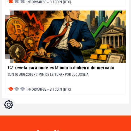
INFORMAR-SE
▪
BITCOIN (BTC)
CZ revela para onde está indo o dinheiro do mercado
SUN 02 AUG 2026 ▪ 7 MIN DE LEITURA ▪
POR
LUC JOSE A.
INFORMAR-SE
▪
BITCOIN (BTC)
Configurações
Light
Dark