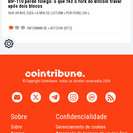
BIP-110 perde fôlego: o que fez o fork do Bitcoin travar
após dois blocos
SUN 09 AUG 2026 ▪ 6 MIN DE LEITURA ▪
POR
FENELON L.
INFORMAR-SE
▪
BITCOIN (BTC)
Configurações
Light
Dark
© Copyright Cointribune - todos os direitos reservados 2026
Sobre
Confidencialidade
Sobre
Gerenciamento de cookies