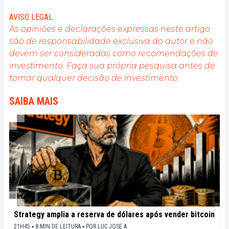
nombreux secteurs de l'économie, j'ai pris
l'engagement de sensibiliser et d'informer le grand
AVISO LEGAL
public sur cet écosystème en constante évolution.
As opiniões e declarações expressas neste artigo
Mon objectif est de permettre à chacun de mieux
são de responsabilidade exclusiva do autor e não
comprendre la blockchain et de saisir les
devem ser consideradas como recomendações de
opportunités qu'elle offre. Je m'efforce chaque jour
de fournir une analyse objective de l'actualité, de
investimento. Faça sua própria pesquisa antes de
décrypter les tendances du marché, de relayer les
tomar qualquer decisão de investimento.
dernières innovations technologiques et de mettre
en perspective les enjeux économiques et
SAIBA MAIS
sociétaux de cette révolution en marche.
Strategy amplia a reserva de dólares após vender bitcoin
21H45 ▪ 8 MIN DE LEITURA ▪
POR
LUC JOSE A.