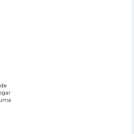
ade
ogar
, uma