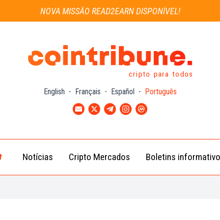
NOVA MISSÃO READ2EARN DISPONÍVEL!
cripto para todos
English
-
Français
-
Español
-
Português
Notícias
Cripto Mercados
Boletins informativ
Notícias
Bitcoin
Cripto
(BTC)
Notícias
Ethereum
Troca
(ETH)
Notícias
BNB