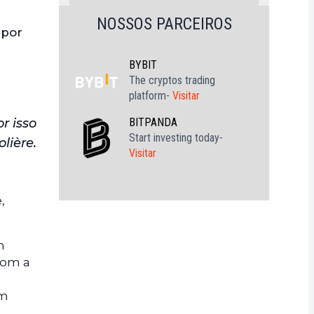
NOSSOS PARCEIROS
 por
BYBIT
The cryptos trading
platform-
Visitar
BITPANDA
r isso
Start investing today-
lière.
Visitar
,
m
com a
um