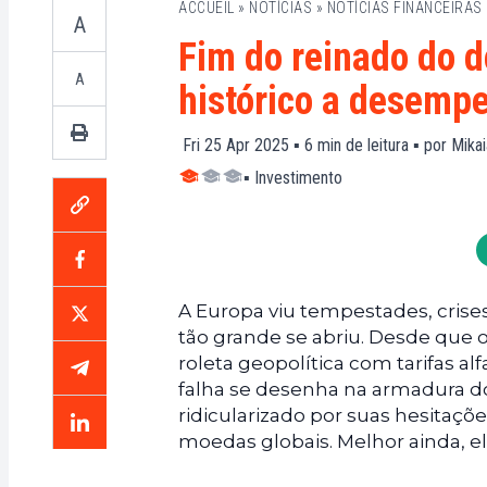
ACCUEIL
»
NOTÍCIAS
»
NOTÍCIAS FINANCEIRAS
A
Fim do reinado do d
A
histórico a desemp
Fri 25 Apr 2025 ▪
6
min de leitura ▪ por
Mikai
▪
Investimento
A Europa viu tempestades, crise
tão grande se abriu. Desde que
roleta geopolítica com tarifas 
falha se desenha na armadura do
ridicularizado por suas hesitaç
moedas globais. Melhor ainda, el