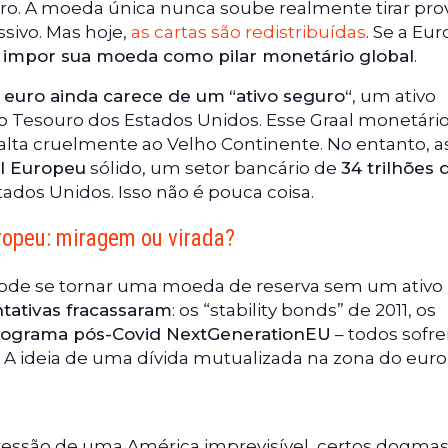
uro. A moeda única nunca soube realmente tirar pro
sivo. Mas hoje,
as cartas são redistribuídas
. Se a Eu
 impor sua moeda como pilar monetário global
.
 euro ainda carece de um
“
ativo seguro
“
, um ativo
do Tesouro dos Estados Unidos. Esse Graal monetário
falta cruelmente ao Velho Continente. No entanto, a
l Europeu
sólido, um setor bancário de
34 trilhões 
tados Unidos. Isso não é pouca coisa.
ropeu: miragem ou virada?
 pode se tornar uma moeda de reserva sem um ativo
ntativas fracassaram
: os “stability bonds” de 2011, os
rograma pós-Covid NextGenerationEU
– todos sofr
. A ideia de uma dívida mutualizada na zona do euro
essão de uma América imprevisível, certos dogma