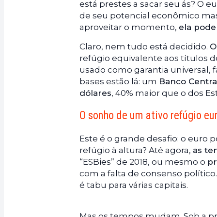
está prestes a sacar seu ás? O e
de seu potencial econômico mas
aproveitar o momento,
ela pode
Claro, nem tudo está decidido.
O
refúgio equivalente aos títulos 
usado como garantia universal, 
bases estão lá: um
Banco Centra
dólares
, 40% maior que o dos Es
O sonho de um ativo refúgio eu
Este é o grande desafio: o euro
refúgio à altura? Até agora,
as te
“ESBies” de 2018, ou mesmo o
p
com a falta de consenso político
é tabu para várias capitais.
Mas os tempos mudam. Sob a pr