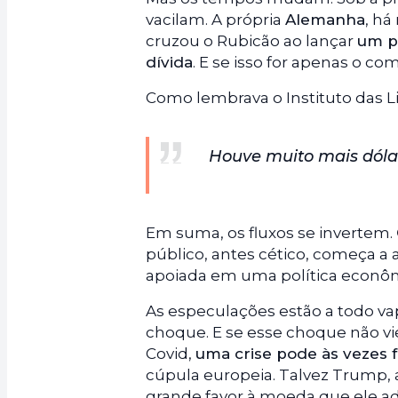
vacilam. A própria
Alemanha
, há
cruzou o Rubicão ao lançar
um pl
dívida
. E se isso for apenas o c
Como lembrava o Instituto das L
Houve muito mais dólar
Em suma, os fluxos se invertem.
público, antes cético, começa a
apoiada em uma política econôm
As especulações estão a todo va
choque. E se esse choque não vi
Covid,
uma crise pode às vezes 
cúpula europeia. Talvez Trump, 
grande favor à moeda que ele ad