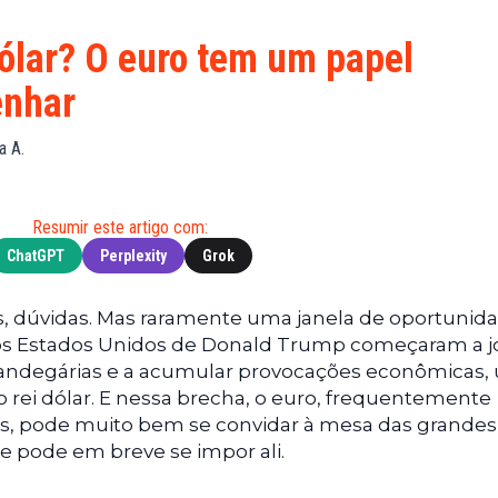
Financeiras
(BNB)
Notícias
XRP
ólar? O euro tem um papel
Web3
(XRP)
enhar
Notícias
Cardano
de
(ADA)
a A.
Tecnologia
Dogecoin
Notícias das
(DOGE)
Celebridades
Resumir este artigo com:
ChatGPT
Perplexity
Grok
s, dúvidas. Mas raramente uma janela de oportunid
 os Estados Unidos de Donald Trump começaram a j
alfandegárias e a acumular provocações econômicas
 rei dólar. E nessa brecha, o euro, frequentemente
ões, pode muito bem se convidar à mesa das grandes
e pode em breve se impor ali.