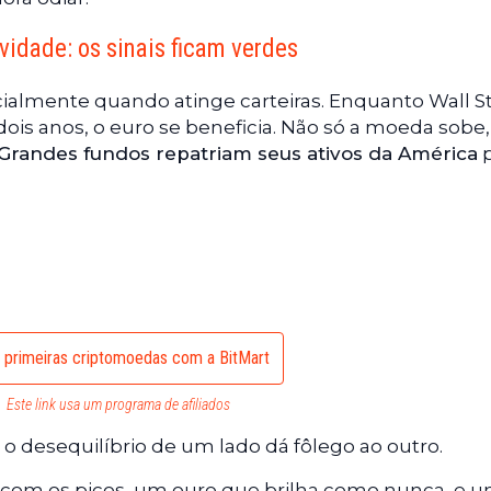
vidade: os sinais ficam verdes
cialmente quando atinge carteiras. Enquanto Wall S
dois anos, o euro se beneficia. Não só a moeda sobe,
Grandes fundos repatriam seus ativos da América
p
 primeiras criptomoedas com a BitMart
Este link usa um programa de afiliados
: o desequilíbrio de um lado dá fôlego ao outro.
a com os picos, um ouro que brilha como nunca, e 