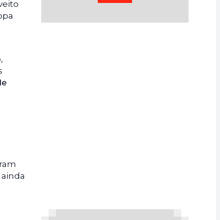
veito
ropa
,
s
de
eram
 ainda
s