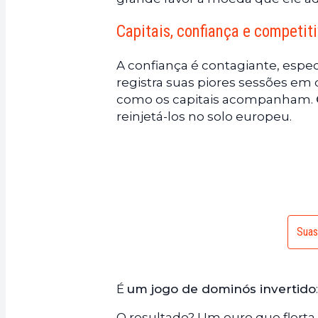
Capitais, confiança e competiti
A confiança é contagiante, espe
registra suas piores sessões em 
como os capitais acompanham.
reinjetá-los no solo europeu.
Suas
É
um jogo de dominós invertido
O resultado? Um euro que flert