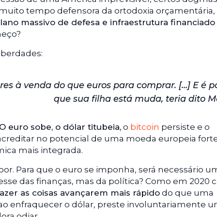
 muito tempo defensora da ortodoxia orçamentária,
ano massivo de defesa e infraestrutura financiado
omeço?
iberdades:
es à venda do que euros para comprar. […] E é po
que sua filha está muda, teria dito Mo
O euro sobe, o dólar titubeia,
o
bitcoin
persiste e o
 acreditar no potencial de uma moeda europeia forte
ica mais integrada.
por. Para que o euro se imponha, será necessário u
esse das finanças, mas da política? Como em 2020 
fazer as coisas avançarem mais rápido
do que uma
ao enfraquecer o dólar, preste involuntariamente 
ora odiar.