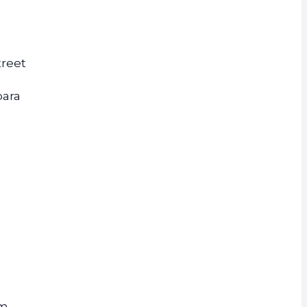
treet
ara
um