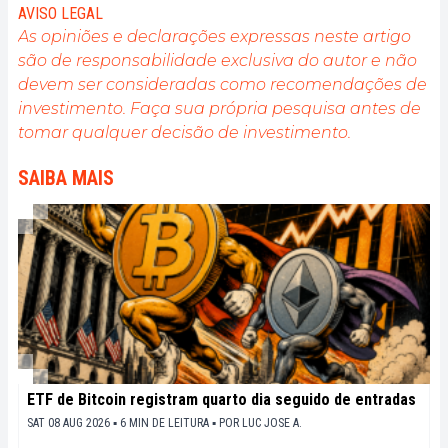
l'engagement de sensibiliser et d'informer le grand
AVISO LEGAL
public sur cet écosystème en constante évolution.
As opiniões e declarações expressas neste artigo
Mon objectif est de permettre à chacun de mieux
são de responsabilidade exclusiva do autor e não
comprendre la blockchain et de saisir les
devem ser consideradas como recomendações de
opportunités qu'elle offre. Je m'efforce chaque jour
de fournir une analyse objective de l'actualité, de
investimento. Faça sua própria pesquisa antes de
décrypter les tendances du marché, de relayer les
tomar qualquer decisão de investimento.
dernières innovations technologiques et de mettre
en perspective les enjeux économiques et
SAIBA MAIS
sociétaux de cette révolution en marche.
ETF de Bitcoin registram quarto dia seguido de entradas
SAT 08 AUG 2026 ▪ 6 MIN DE LEITURA ▪
POR
LUC JOSE A.