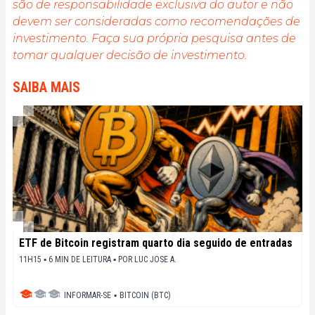
são de responsabilidade exclusiva do autor e não
devem ser consideradas como recomendações de
investimento. Faça sua própria pesquisa antes de
tomar qualquer decisão de investimento.
SAIBA MAIS
ETF de Bitcoin registram quarto dia seguido de entradas
11H15 ▪ 6 MIN DE LEITURA ▪
POR
LUC JOSE A.
INFORMAR-SE
▪
BITCOIN (BTC)