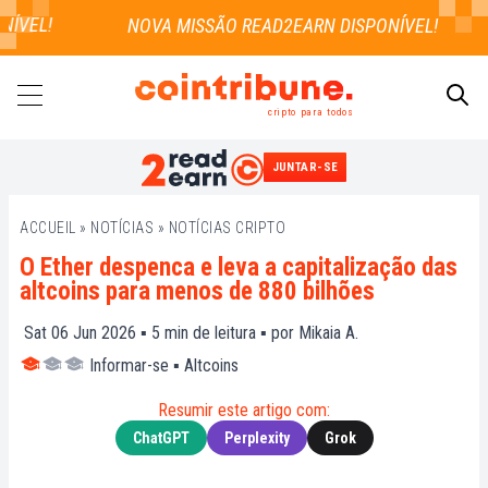
VEL!
cripto para todos
JUNTAR-SE
PESQUISAR
ACCUEIL
»
NOTÍCIAS
»
NOTÍCIAS CRIPTO
O Ether despenca e leva a capitalização das
altcoins para menos de 880 bilhões
Sat 06 Jun 2026 ▪
5
min de leitura ▪ por
Mikaia A.
Informar-se
▪
Altcoins
Resumir este artigo com:
ChatGPT
Perplexity
Grok