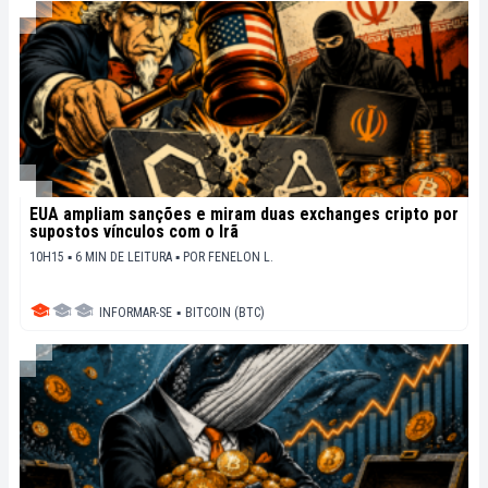
EUA ampliam sanções e miram duas exchanges cripto por
supostos vínculos com o Irã
10H15 ▪ 6 MIN DE LEITURA ▪
POR
FENELON L.
INFORMAR-SE
▪
BITCOIN (BTC)