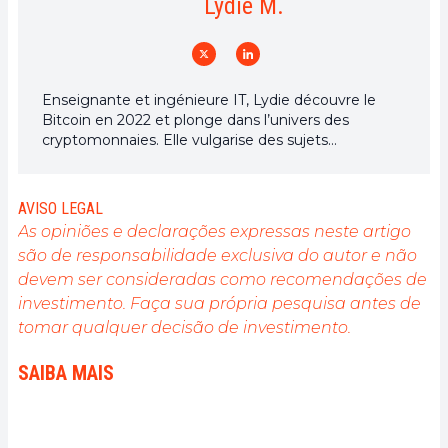
Lydie M.
Enseignante et ingénieure IT, Lydie découvre le
Bitcoin en 2022 et plonge dans l’univers des
cryptomonnaies. Elle vulgarise des sujets
complexes, décrypte les enjeux du Web3 et défend
une vision d’un futur numérique ouvert, inclusif et
décentralisé.
AVISO LEGAL
As opiniões e declarações expressas neste artigo
são de responsabilidade exclusiva do autor e não
devem ser consideradas como recomendações de
investimento. Faça sua própria pesquisa antes de
tomar qualquer decisão de investimento.
SAIBA MAIS