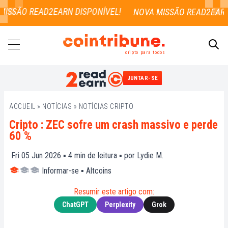
ISSÃO READ2EARN DISPONÍVEL!
cripto para todos
JUNTAR-SE
PESQUISAR
ACCUEIL
»
NOTÍCIAS
»
NOTÍCIAS CRIPTO
Cripto : ZEC sofre um crash massivo e perde
60 %
Fri 05 Jun 2026 ▪
4
min de leitura ▪ por
Lydie M.
Informar-se
▪
Altcoins
Resumir este artigo com:
ChatGPT
Perplexity
Grok