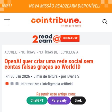
VEL!
cripto para todos
JUNTAR-SE
PESQUISAR
ACCUEIL
»
NOTÍCIAS
»
NOTÍCIAS DE TECNOLOGIA
OpenAI quer criar uma rede social sem
contas falsas graças ao World ID
Fri 30 Jan 2026 ▪
5
min de leitura ▪ por
Evans S.
Informar-se
▪
Inteligencia artificial
Resumir este artigo com:
ChatGPT
Perplexity
Grok