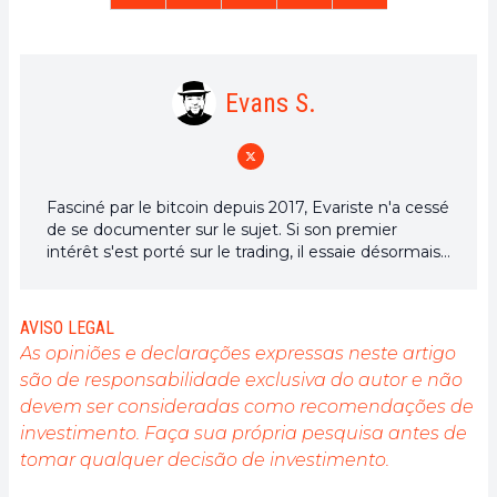
Evans S.
Fasciné par le bitcoin depuis 2017, Evariste n'a cessé
de se documenter sur le sujet. Si son premier
intérêt s'est porté sur le trading, il essaie désormais
activement d’appréhender toutes les avancées
centrées sur les cryptomonnaies. En tant que
rédacteur, il aspire à fournir en permanence un
AVISO LEGAL
travail de haute qualité qui reflète l'état du secteur
As opiniões e declarações expressas neste artigo
dans son ensemble.
são de responsabilidade exclusiva do autor e não
devem ser consideradas como recomendações de
investimento. Faça sua própria pesquisa antes de
tomar qualquer decisão de investimento.