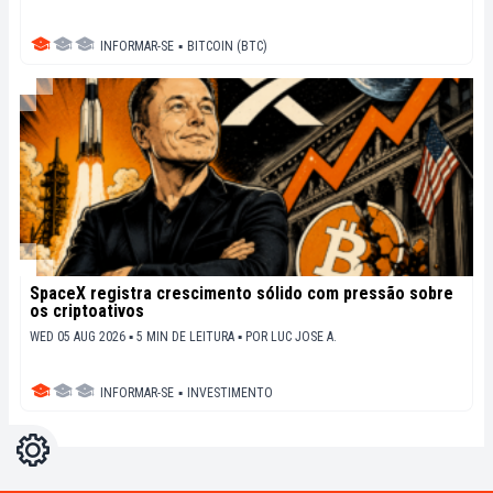
INFORMAR-SE
▪
BITCOIN (BTC)
SpaceX registra crescimento sólido com pressão sobre
os criptoativos
WED 05 AUG 2026 ▪ 5 MIN DE LEITURA ▪
POR
LUC JOSE A.
INFORMAR-SE
▪
INVESTIMENTO
Configurações
Light
Dark