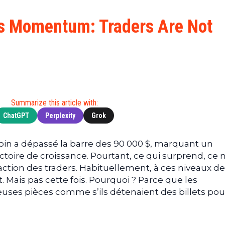
Cryptocu
News
(BNB)
Ultimate
Tech
XRP
Its Momentum: Traders Are Not
Guide
News
(XRP)
To
Finance
Cardano
Buying
News
(ADA)
Ultimate
Web3
Dogecoin
DeFi
News
(DOGE)
Guide
Ultimate
Summarize this article with:
Guide to
ChatGPT
Perplexity
Grok
Mining
Ultimate
coin a dépassé la barre des 90 000 $, marquant un
Guides
ctoire de croissance. Pourtant, ce qui surprend, ce n
To
action des traders. Habituellement, à ces niveaux de 
Trading
. Mais pas cette fois. Pourquoi ? Parce que les
ieuses pièces comme s’ils détenaient des billets po