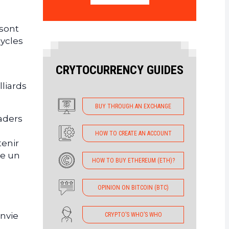
 sont
cycles
CRYTOCURRENCY GUIDES
liards
BUY THROUGH AN EXCHANGE
aders
HOW TO CREATE AN ACCOUNT
tenir
re un
HOW TO BUY ETHEREUM (ETH)?
OPINION ON BITCOIN (BTC)
envie
CRYPTO’S WHO’S WHO