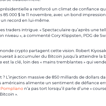
 présidentielle a renforcé un climat de confiance qu
es 85 000 $ le 11 novembre, avec un bond impressio
, un record en lui-même.
s traders intrigue. « Spectaculaire qu’après une tel
son niveau », a commenté Cory Klippsten, PDG de S
nde crypto partagent cette vision. Robert Kiyosak
erait à accumuler du Bitcoin jusqu’à atteindre la 
ce est la clé, loin des « mains tremblantes » qui vend
ut ? L’injection massive de 850 milliards de dollars da
ens américains alimente un sentiment de défiance en
 Pompliano
n’a pas tort lorsqu’il parle d’une « cours
Bitcoin ».