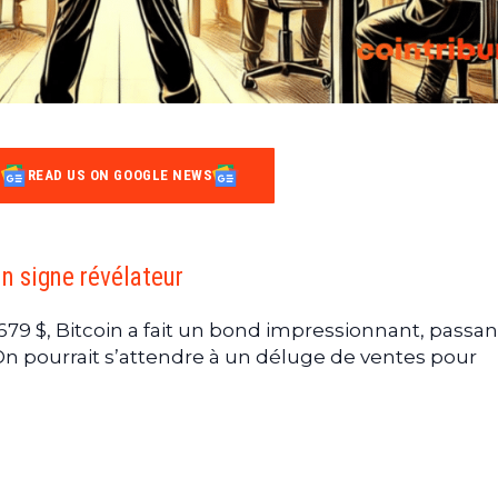
READ US ON GOOGLE NEWS
un signe révélateur
79 $, Bitcoin a fait un bond impressionnant, passa
 On pourrait s’attendre à un déluge de ventes pour