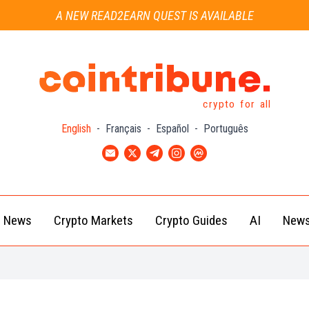
A NEW READ2EARN QUEST IS AVAILABLE
crypto for all
English
-
Français
-
Español
-
Português
News
Crypto Markets
Crypto Guides
AI
News
Crypto
Bitcoin
Introduc
AI
News
(BTC)
to
Tr
cryptoas
People
Ethereum
News
(ETH)
Ultimate
Guides T
Exchange
BNB