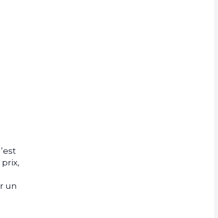
rrency
’est
prix,
ur un