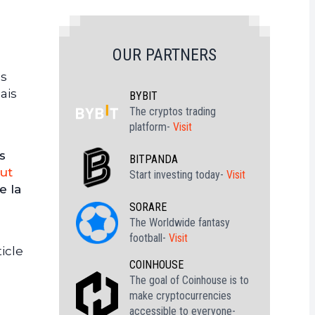
OUR PARTNERS
ls
ais
BYBIT
The cryptos trading
platform-
Visit
s
BITPANDA
ut
Start investing today-
Visit
e la
SORARE
The Worldwide fantasy
football-
Visit
icle
COINHOUSE
The goal of Coinhouse is to
make cryptocurrencies
accessible to everyone-