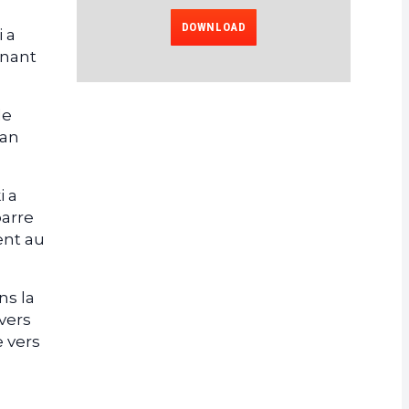
DOWNLOAD
i a
nnant
le
wan
i a
barre
ent au
ns la
vers
e vers