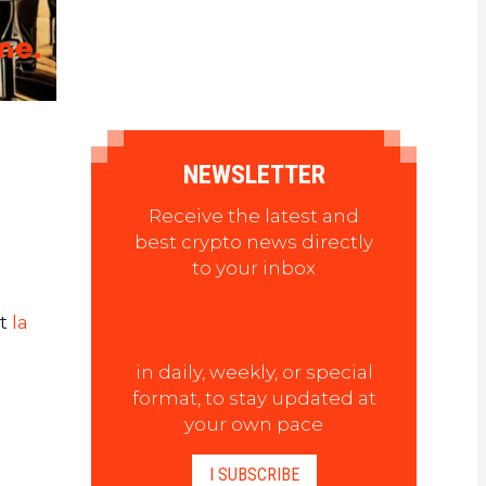
NEWSLETTER
Receive the latest and
best crypto news directly
to your inbox
nt
la
in daily, weekly, or special
format, to stay updated at
your own pace
I SUBSCRIBE