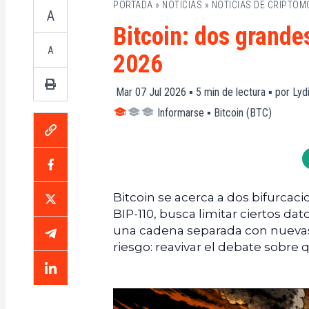
PORTADA
»
NOTICIAS
»
NOTICIAS DE CRIPTO
A
Bitcoin: dos grande
A
2026
Mar 07 Jul 2026 ▪
5
min de lectura ▪ por
Lyd
Informarse
▪
Bitcoin (BTC)
Bitcoin se acerca a dos bifurcac
BIP-110, busca limitar ciertos da
una cadena separada con nuevas
riesgo: reavivar el debate sobre 