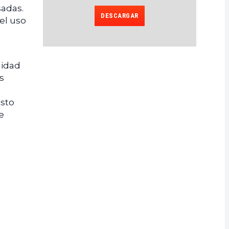
sadas.
DESCARGAR
el uso
nidad
s
Esto
e