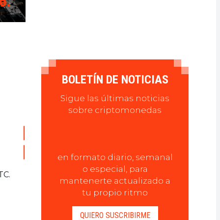
BOLETÍN DE NOTICIAS
Sigue las últimas noticias
sobre criptomonedas
en formato diario, semanal
o especial, para
TC.
mantenerte actualizado a
tu propio ritmo
QUIERO SUSCRIBIRME