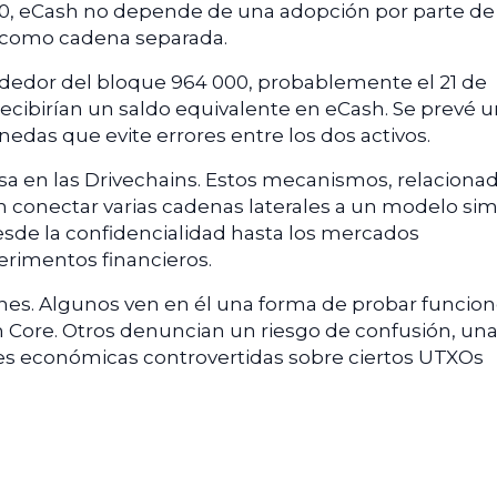
110, eCash no depende de una adopción por parte de 
ir como cadena separada.
dedor del bloque 964 000, probablemente el 21 de
ecibirían un saldo equivalente en eCash. Se prevé 
edas que evite errores entre los dos activos.
a en las Drivechains. Estos mecanismos, relaciona
n conectar varias cadenas laterales a un modelo simi
desde la confidencialidad hasta los mercados
erimentos financieros.
ones. Algunos ven en él una forma de probar funcio
n Core. Otros denuncian un riesgo de confusión, un
es económicas controvertidas sobre ciertos UTXOs