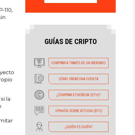
P-110,
sin
GUÍAS DE CRIPTO
COMPRAR A TRAVÉS DE UN MERCADO
oyecto
ropio
CÓMO CREAR UNA CUENTA
¿COMPRAR ETHEREUM (ETH)?
si la
o
OPINIÓN SOBRE BITCOIN (BTC)
imitar
¿QUIÉN ES QUIÉN?