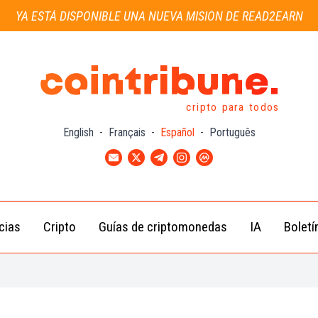
YA ESTÁ DISPONIBLE UNA NUEVA MISIÓN DE READ2EARN
cripto para todos
English
-
Français
-
Español
-
Português
cias
Cripto
Guías de criptomonedas
IA
Boletí
Noticias de
Bitcoin
Guías
Tra
Criptomonedas
(BTC)
para
con
Novatos
Noticias de
Ethereum
Celebridades
(ETH)
Guía de
Criptomo
Noticias
BNB