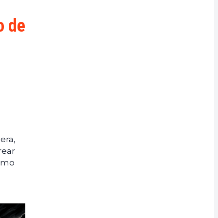
o de
era,
rear
ismo