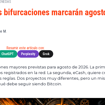
MONEDAS
de
(BNB)
Guía de
Exchanges
Compra
XRP
s bifurcaciones marcarán agost
Noticias
(XRP)
Guía
Tec
Definitiva
Cardano
sobre
Noticias
(ADA)
DeFi
ie M.
de
Dogecoin
Finanzas
Guía
(DOGE)
de
Noticias
Mining
Resumir este artículo con:
de
ChatGPT
Perplexity
Grok
Web3
Guías
de
Trading
iones mayores previstas para agosto de 2026. La prim
tos registrados en la red. La segunda, eCash, quiere c
 reglas. Dos proyectos muy diferentes, pero un m
qué debe seguir siendo Bitcoin.