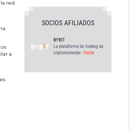
la red
SOCIOS AFILIADOS
una
BYBIT
La plataforma de trading de
dos
criptomonedas-
Visitar
lar a
nes
a