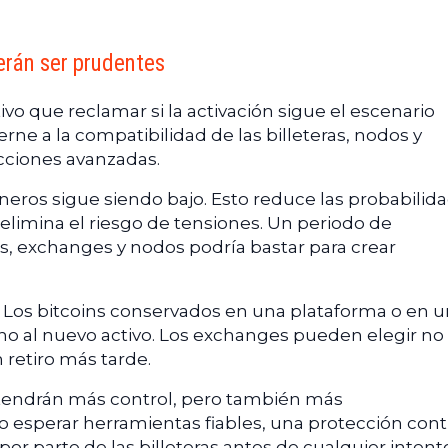
erán ser prudentes
ivo que reclamar si la activación sigue el escenario
ierne a la compatibilidad de las billeteras, nodos y
cciones avanzadas.
ineros sigue siendo bajo. Esto reduce las probabilid
 elimina el riesgo de tensiones. Un periodo de
os, exchanges y nodos podría bastar para crear
. Los bitcoins conservados en una plataforma o en 
o al nuevo activo. Los exchanges pueden elegir no
n retiro más tarde.
 tendrán más control, pero también más
o esperar herramientas fiables, una protección contr
or parte de las billeteras antes de cualquier intent