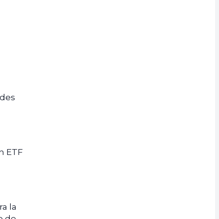
ades
un ETF
a la
o de