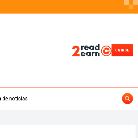
UNIRSE
n de noticias
Busc
ding
 IA
BUSCAR
nedas