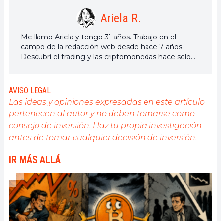
Ariela R.
Me llamo Ariela y tengo 31 años. Trabajo en el
campo de la redacción web desde hace 7 años.
Descubrí el trading y las criptomonedas hace solo
unos años, pero es un universo que me interesa
mucho. Los temas tratados en la plataforma me
permiten aprender más. Cantante en mi tiempo
AVISO LEGAL
libre, también cultivo una gran pasión por la música,
Las ideas y opiniones expresadas en este artículo
la lectura (¡y los animales!)
pertenecen al autor y no deben tomarse como
consejo de inversión. Haz tu propia investigación
antes de tomar cualquier decisión de inversión.
IR MÁS ALLÁ