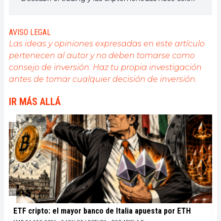
unos años, pero es un universo que me interesa
mucho. Los temas tratados en la plataforma me
permiten aprender más. Cantante en mi tiempo
AVISO LEGAL
libre, también cultivo una gran pasión por la música,
Las ideas y opiniones expresadas en este artículo
la lectura (¡y los animales!)
pertenecen al autor y no deben tomarse como
consejo de inversión. Haz tu propia investigación
antes de tomar cualquier decisión de inversión.
IR MÁS ALLÁ
ETF cripto: el mayor banco de Italia apuesta por ETH