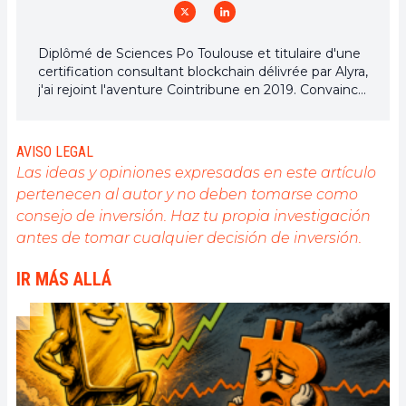
Diplômé de Sciences Po Toulouse et titulaire d'une
certification consultant blockchain délivrée par Alyra,
j'ai rejoint l'aventure Cointribune en 2019. Convaincu
du potentiel de la blockchain pour transformer de
nombreux secteurs de l'économie, j'ai pris
l'engagement de sensibiliser et d'informer le grand
AVISO LEGAL
public sur cet écosystème en constante évolution.
Las ideas y opiniones expresadas en este artículo
Mon objectif est de permettre à chacun de mieux
pertenecen al autor y no deben tomarse como
comprendre la blockchain et de saisir les
consejo de inversión. Haz tu propia investigación
opportunités qu'elle offre. Je m'efforce chaque jour
de fournir une analyse objective de l'actualité, de
antes de tomar cualquier decisión de inversión.
décrypter les tendances du marché, de relayer les
dernières innovations technologiques et de mettre
IR MÁS ALLÁ
en perspective les enjeux économiques et
sociétaux de cette révolution en marche.