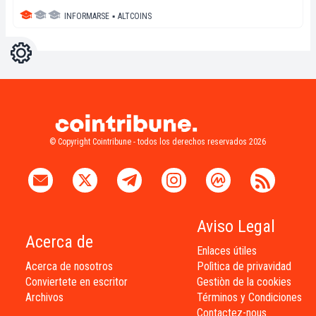
INFORMARSE
▪
ALTCOINS
Ajustes
Light
Dark
© Copyright Cointribune - todos los derechos reservados 2026
Aviso Legal
Acerca de
Enlaces útiles
Acerca de nosotros
Polìtica de privavidad
Conviertete en escritor
Gestiòn de la cookies
Archivos
Términos y Condiciones
Contactez-nous