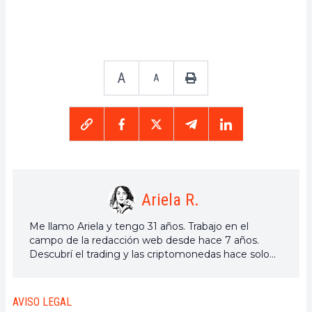
A
A
Ariela R.
Me llamo Ariela y tengo 31 años. Trabajo en el
campo de la redacción web desde hace 7 años.
Descubrí el trading y las criptomonedas hace solo
unos años, pero es un universo que me interesa
mucho. Los temas tratados en la plataforma me
permiten aprender más. Cantante en mi tiempo
AVISO LEGAL
libre, también cultivo una gran pasión por la música,