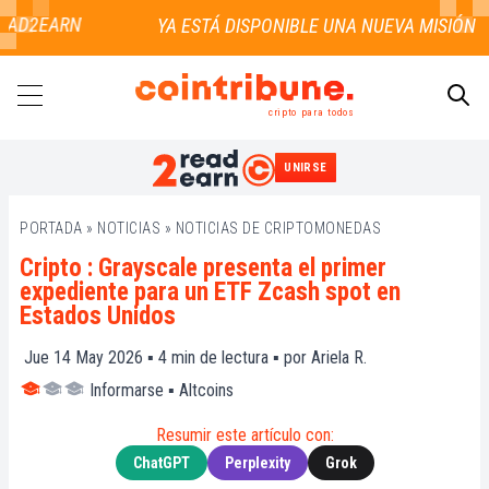
AD2EARN
cripto para todos
UNIRSE
BUSCAR
PORTADA
»
NOTICIAS
»
NOTICIAS DE CRIPTOMONEDAS
Cripto : Grayscale presenta el primer
expediente para un ETF Zcash spot en
Estados Unidos
Jue 14 May 2026 ▪
4
min de lectura ▪ por
Ariela R.
Informarse
▪
Altcoins
Resumir este artículo con:
ChatGPT
Perplexity
Grok