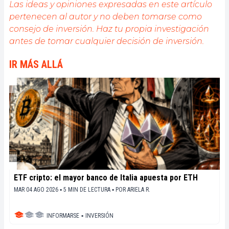
Las ideas y opiniones expresadas en este artículo
la lectura (¡y los animales!)
pertenecen al autor y no deben tomarse como
consejo de inversión. Haz tu propia investigación
antes de tomar cualquier decisión de inversión.
IR MÁS ALLÁ
ETF cripto: el mayor banco de Italia apuesta por ETH
MAR 04 AGO 2026 ▪ 5 MIN DE LECTURA ▪
POR
ARIELA R.
INFORMARSE
▪
INVERSIÓN