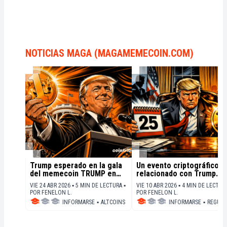
NOTICIAS MAGA (MAGAMEMECOIN.COM)
Trump esperado en la gala
Un evento criptográfico
del memecoin TRUMP en
relacionado con Trump
Mar-a-Lago el sábado a
genera interrogantes en 
VIE 24 ABR 2026 ▪ 5 MIN DE LECTURA ▪
VIE 10 ABR 2026 ▪ 4 MIN DE LECTURA
pesar de las críticas
Senado
POR
FENELON L.
POR
FENELON L.
INFORMARSE
▪
ALTCOINS
INFORMARSE
▪
REGULA