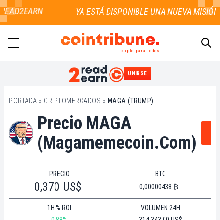
 READ2EARN
cripto para todos
UNIRSE
BUSCAR
PORTADA
»
CRIPTOMERCADOS
»
MAGA (TRUMP)
Precio MAGA
T
(magamemecoin.com)
PRECIO
BTC
0,370 US$
0,00000438 ₿
1H % ROI
VOLUMEN 24H
0.88%
314.343,00 US$