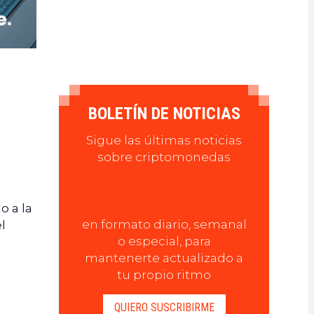
BOLETÍN DE NOTICIAS
Sigue las últimas noticias
sobre criptomonedas
a
o a la
en formato diario, semanal
l
o especial, para
mantenerte actualizado a
tu propio ritmo
QUIERO SUSCRIBIRME