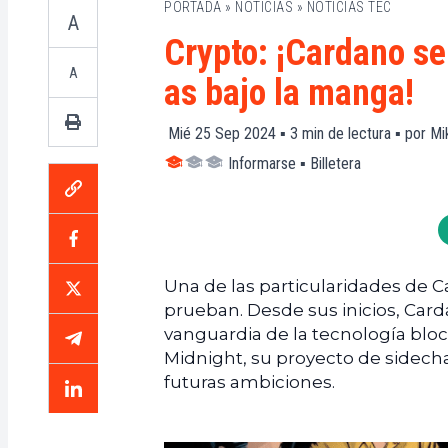
PORTADA
»
NOTICIAS
»
NOTICIAS TEC
A
Crypto: ¡Cardano se
A
as bajo la manga!
Mié 25 Sep 2024 ▪
3
min de lectura ▪ por
Mi
Informarse
▪
Billetera
Una de las particularidades de Ca
prueban. Desde sus inicios, Car
vanguardia de la tecnología bloc
Midnight, su proyecto de sidech
futuras ambiciones.