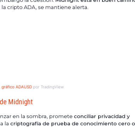
 embargo la cuestión:
Midnight está en buen camin
a cripto ADA, se mantiene alerta.
gráfico ADAUSD
por TradingView
 de Midnight
anzar en la sombra, promete
conciliar privacidad y
a la
criptografía de prueba de conocimiento cero o