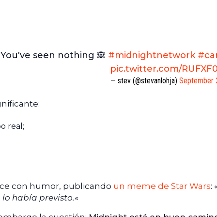
You've seen nothing 🙈
#midnightnetwork
#ca
pic.twitter.com/RUFXF
— stev (@stevanlohja)
September 
nificante:
o real;
nce con humor, publicando
un meme de Star Wars
: 
lo había previsto.
«