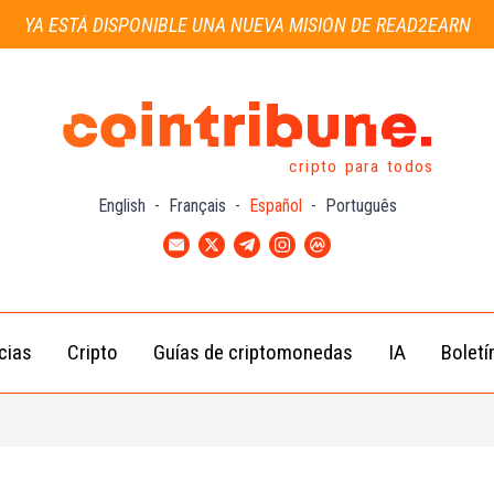
YA ESTÁ DISPONIBLE UNA NUEVA MISIÓN DE READ2EARN
cripto para todos
English
-
Français
-
Español
-
Português
cias
Cripto
Guías de criptomonedas
IA
Boletí
Noticias de
Bitcoin
Guías
Tra
Criptomonedas
(BTC)
para
con
Novatos
Noticias de
Ethereum
Celebridades
(ETH)
Guía de
Criptomo
Noticias
BNB