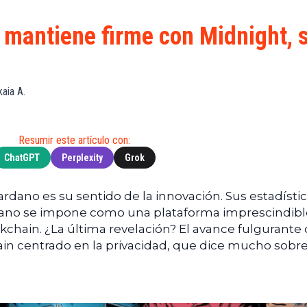
de
(BNB)
Guía de
Exchanges
Compra
XRP
 mantiene firme con Midnight, 
Noticias
(XRP)
Guía
Tec
Definitiva
Cardano
sobre
Noticias
(ADA)
DeFi
kaia A.
de
Dogecoin
Finanzas
Guía
(DOGE)
de
Noticias
Mining
Resumir este artículo con:
de
ChatGPT
Perplexity
Grok
Web3
Guías
de
Trading
rdano es su sentido de la innovación. Sus estadístic
dano se impone como una plataforma imprescindible
kchain. ¿La última revelación? El avance fulgurante
ain centrado en la privacidad, que dice mucho sobr