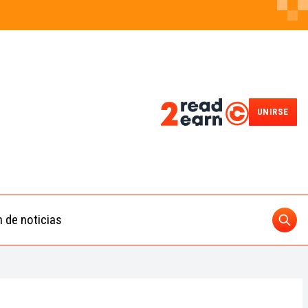
UNIRSE
n de noticias
Busc
ding
 IA
BUSCAR
nedas