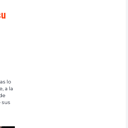
su
as lo
, a la
 de
e sus