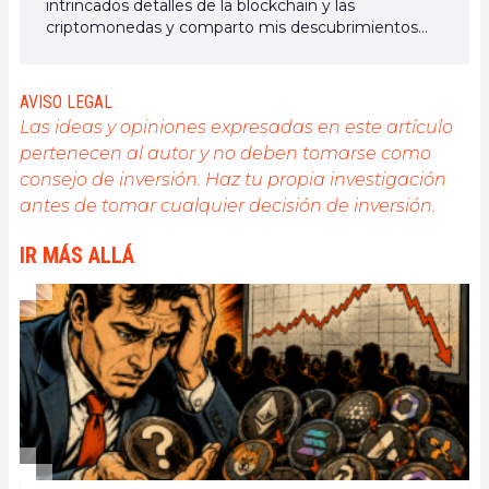
intrincados detalles de la blockchain y las
criptomonedas y comparto mis descubrimientos
con la comunidad. Mi sueño es vivir en un mundo
donde la privacidad y la libertad financiera estén
garantizadas para todos, y creo firmemente que
AVISO LEGAL
Bitcoin es la herramienta que puede hacer esto
Las ideas y opiniones expresadas en este artículo
posible.
pertenecen al autor y no deben tomarse como
consejo de inversión. Haz tu propia investigación
antes de tomar cualquier decisión de inversión.
IR MÁS ALLÁ