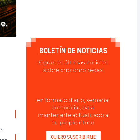
BOLETÍN DE NOTICIAS
Sigue las últimas noticias
sobre criptomonedas
en formato diario, semanal
o especial, para
mantenerte actualizado a
tu propio ritmo
e.
QUIERO SUSCRIBIRME