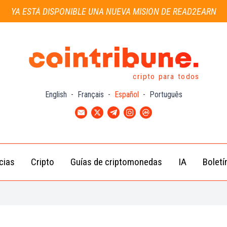
YA ESTÁ DISPONIBLE UNA NUEVA MISIÓN DE READ2EARN
cripto para todos
English
-
Français
-
Español
-
Português
cias
Cripto
Guías de criptomonedas
IA
Boletí
Noticias de
Bitcoin
Guías
Tra
Criptomonedas
(BTC)
para
con
Novatos
Noticias de
Ethereum
Celebridades
(ETH)
Guía de
Criptomo
Noticias
BNB