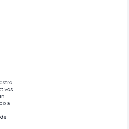
estro
ctivos
un
do a
 de