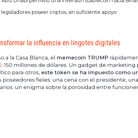
 Abu Dhabi permitió una inversión stablecoin hacia Bina
legisladores poseer criptos, sin suficiente apoyo
ansformar la influencia en lingotes digitales
o a la Casa Blanca, el
memecoin TRUMP
rápidame
5
: 150 millones de dólares. Un gadget de marketing 
tico para otros,
este token se ha impuesto como u
poseedores fieles: una cena con el presidente, una 
sarios: un enigma sobre la porosidad entre funcione