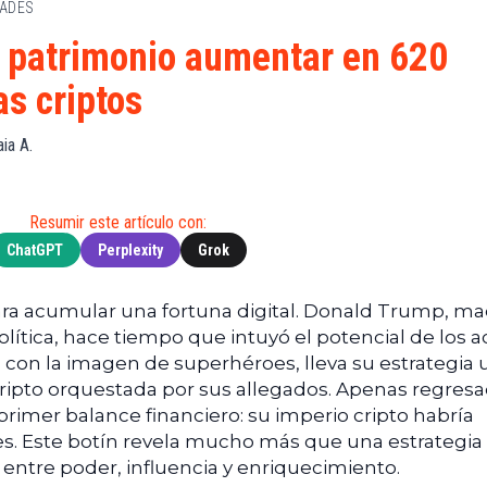
DADES
de
(BNB)
Guía de
Exchanges
Compra
XRP
 patrimonio aumentar en 620
Noticias
(XRP)
Guía
as criptos
Tec
Definitiva
Cardano
sobre
Noticias
(ADA)
DeFi
ia A.
de
Dogecoin
Finanzas
Guía
(DOGE)
de
Noticias
Mining
Resumir este artículo con:
de
ChatGPT
Perplexity
Grok
Web3
Guías
de
Trading
ra acumular una fortuna digital. Donald Trump, ma
política, hace tiempo que intuyó el potencial de los a
T con la imagen de superhéroes, lleva su estrategia 
cripto orquestada por sus allegados. Apenas regresa
primer balance financiero: su imperio cripto habría
s. Este botín revela mucho más que una estrategia
s entre poder, influencia y enriquecimiento.