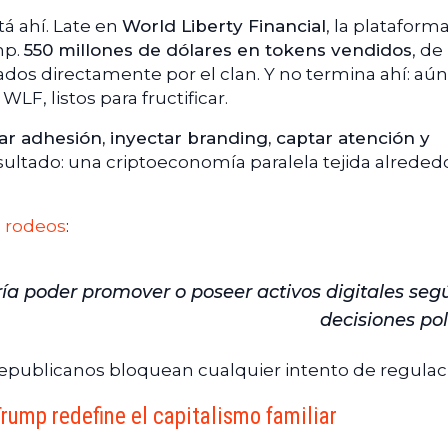
tá ahí. Late en
World Liberty Financial
, la plataform
mp.
550 millones de dólares en tokens vendidos
, de
dos directamente por el clan. Y no termina ahí: aún
LF, listos para fructificar.
r adhesión, inyectar branding, captar atención y
sultado: una criptoeconomía paralela tejida alreded
in rodeos
:
ía poder promover o poseer activos digitales seg
decisiones pol
republicanos bloquean cualquier intento de regulac
Trump redefine el capitalismo familiar