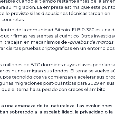
lnerable cuando el tiempo restante antes de la ame
para su migración. La empresa estima que este punt
 lo previsto si las discusiones técnicas tardan en
 concretas.
entro de la comunidad Bitcoin. El BIP-360 es una d
ucir firmas resistentes al cuántico. Otros investiga
m, trabajan en mecanismos de
«pruebas de marcas
ar ciertas pruebas criptográficas en un entorno pos
s millones de BTC dormidos cuyas claves podrían s
tarios nunca migran sus fondos. El tema se vuelve a
pos tecnológicos ya comienzan a acelerar sus pro
algunas migraciones post-cuánticas para 2029 en sus
 de que el tema ha superado con creces el ámbito
 a una amenaza de tal naturaleza. Las evoluciones
an sobretodo a la escalabilidad, la privacidad o la