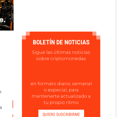
BOLETÍN DE NOTICIAS
Sigue las últimas noticias
sobre criptomonedas
en formato diario, semanal
o especial, para
n
mantenerte actualizado a
tu propio ritmo
s
QUIERO SUSCRIBIRME