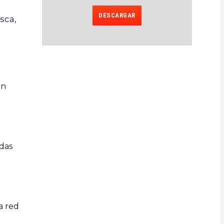
DESCARGAR
sca,
en
adas
a red