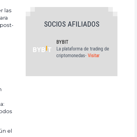
r las
para
SOCIOS AFILIADOS
 post-
BYBIT
La plataforma de trading de
criptomonedas-
Visitar
n
a:
todos
ún el