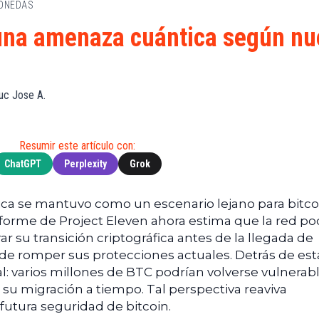
MONEDAS
de
(BNB)
Guía de
Exchanges
Compra
XRP
a una amenaza cuántica según n
Noticias
(XRP)
Guía
Tec
Definitiva
Cardano
sobre
Noticias
(ADA)
DeFi
uc Jose A.
de
Dogecoin
Finanzas
Guía
(DOGE)
de
Noticias
Mining
Resumir este artículo con:
de
ChatGPT
Perplexity
Grok
Web3
Guías
de
Trading
ca se mantuvo como un escenario lejano para bitco
forme de Project Eleven ahora estima que la red po
r su transición criptográfica antes de la llegada de
e romper sus protecciones actuales. Detrás de est
al: varios millones de BTC podrían volverse vulnerabl
 su migración a tiempo. Tal perspectiva reaviva
futura seguridad de bitcoin.