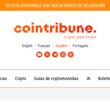
YA ESTÁ DISPONIBLE UNA NUEVA MISIÓN DE READ2EARN
cripto para todos
English
-
Français
-
Español
-
Português
cias
Cripto
Guías de criptomonedas
IA
Boletí
Noticias de
Bitcoin
Guías
Tra
Criptomonedas
(BTC)
para
con
Novatos
Noticias de
Ethereum
Celebridades
(ETH)
Guía de
Criptomo
Noticias
BNB