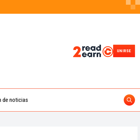
UNIRSE
n de noticias
Busc
ding
 IA
BUSCAR
nedas