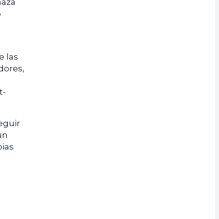
naza
o
e las
dores,
t-
eguir
ún
pias