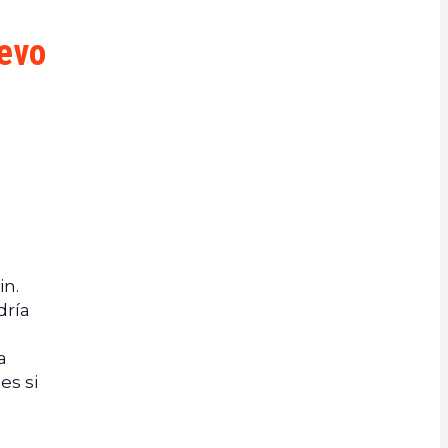
uevo
in.
dría
a
es si