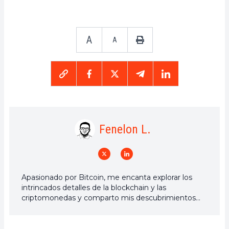
A
A
Fenelon L.
Apasionado por Bitcoin, me encanta explorar los
intrincados detalles de la blockchain y las
criptomonedas y comparto mis descubrimientos
con la comunidad. Mi sueño es vivir en un mundo
donde la privacidad y la libertad financiera estén
garantizadas para todos, y creo firmemente que