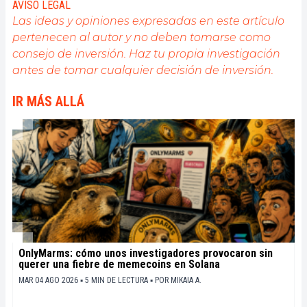
AVISO LEGAL
Bitcoin es la herramienta que puede hacer esto
Las ideas y opiniones expresadas en este artículo
posible.
pertenecen al autor y no deben tomarse como
consejo de inversión. Haz tu propia investigación
antes de tomar cualquier decisión de inversión.
IR MÁS ALLÁ
OnlyMarms: cómo unos investigadores provocaron sin
querer una fiebre de memecoins en Solana
MAR 04 AGO 2026 ▪ 5 MIN DE LECTURA ▪
POR
MIKAIA A.