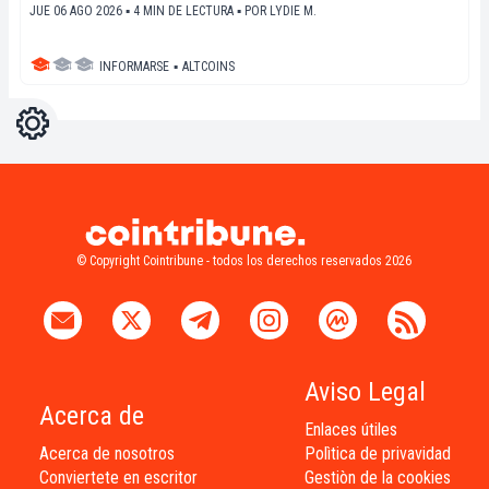
JUE 06 AGO 2026 ▪ 4 MIN DE LECTURA ▪
POR
LYDIE M.
INFORMARSE
▪
ALTCOINS
Ajustes
Light
Dark
© Copyright Cointribune - todos los derechos reservados 2026
Aviso Legal
Acerca de
Enlaces útiles
Acerca de nosotros
Polìtica de privavidad
Conviertete en escritor
Gestiòn de la cookies