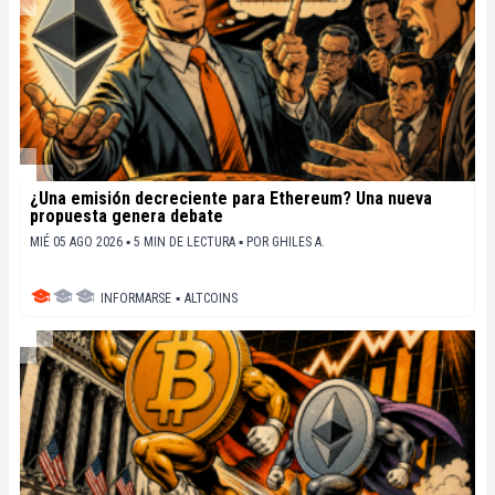
¿Una emisión decreciente para Ethereum? Una nueva
propuesta genera debate
MIÉ 05 AGO 2026 ▪ 5 MIN DE LECTURA ▪
POR
GHILES A.
INFORMARSE
▪
ALTCOINS