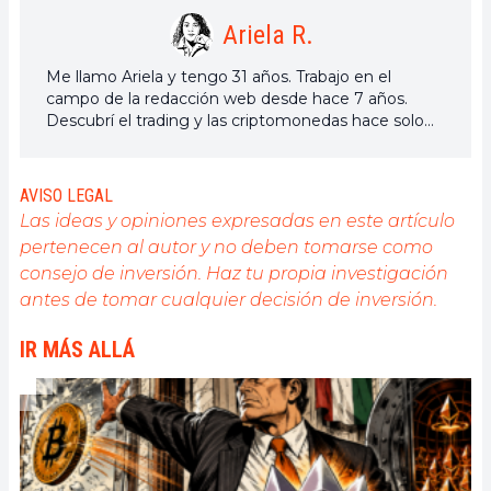
Ariela R.
Me llamo Ariela y tengo 31 años. Trabajo en el
campo de la redacción web desde hace 7 años.
Descubrí el trading y las criptomonedas hace solo
unos años, pero es un universo que me interesa
mucho. Los temas tratados en la plataforma me
permiten aprender más. Cantante en mi tiempo
AVISO LEGAL
libre, también cultivo una gran pasión por la música,
Las ideas y opiniones expresadas en este artículo
la lectura (¡y los animales!)
pertenecen al autor y no deben tomarse como
consejo de inversión. Haz tu propia investigación
antes de tomar cualquier decisión de inversión.
IR MÁS ALLÁ