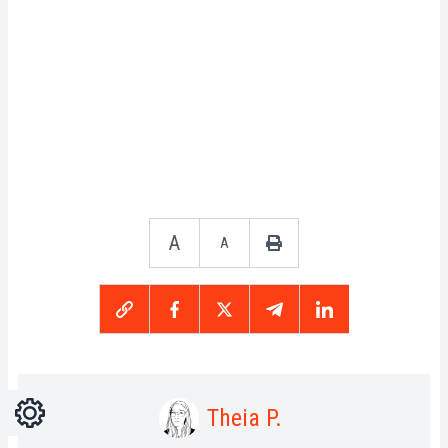
A
A
Ajustes
Light
Dark
Theia P.