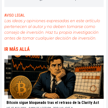
activamente todos los avances centrados en las
criptomonedas. Como editor, se esfuerza por
proporcionar constantemente un trabajo de alta
AVISO LEGAL
calidad que refleje el estado del sector en su
Las ideas y opiniones expresadas en este artículo
conjunto.
pertenecen al autor y no deben tomarse como
consejo de inversión. Haz tu propia investigación
antes de tomar cualquier decisión de inversión.
IR MÁS ALLÁ
Bitcoin sigue bloqueado tras el retraso de la Clarity Act