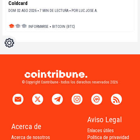
Coldcard
DOM 02 AGO 2026 ▪ 7 MIN DE LECTURA ▪
POR
LUC JOSE A.
INFORMARSE
▪
BITCOIN (BTC)
Ajustes
Light
Dark
© Copyright Cointribune - todos los derechos reservados 2026
Aviso Legal
Acerca de
Enlaces útiles
Acerca de nosotros
Polìtica de privavidad