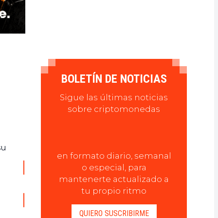
BOLETÍN DE NOTICIAS
Sigue las últimas noticias
sobre criptomonedas
su
en formato diario, semanal
o especial, para
mantenerte actualizado a
tu propio ritmo
QUIERO SUSCRIBIRME