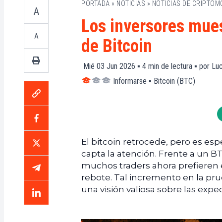
PORTADA
»
NOTICIAS
»
NOTICIAS DE CRIPTO
A
Los inversores mues
A
de Bitcoin
Mié 03 Jun 2026 ▪
4
min de lectura ▪ por
Luc
Informarse
▪
Bitcoin (BTC)
El bitcoin retrocede, pero es es
capta la atención. Frente a un B
muchos traders ahora prefieren 
rebote. Tal incremento en la pru
una visión valiosa sobre las expe