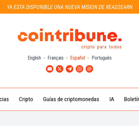
YA ESTÁ DISPONIBLE UNA NUEVA MISIÓN DE READ2EARN
cripto para todos
English
-
Français
-
Español
-
Português
cias
Cripto
Guías de criptomonedas
IA
Boletí
Noticias de
Bitcoin
Guías
Tra
Criptomonedas
(BTC)
para
con
Novatos
Noticias de
Ethereum
Celebridades
(ETH)
Guía de
Criptomo
Noticias
BNB