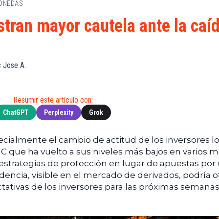
MONEDAS
de
(BNB)
Guía de
Exchanges
Compra
XRP
tran mayor cautela ante la caí
Noticias
(XRP)
Guía
Tec
Definitiva
Cardano
sobre
Noticias
(ADA)
DeFi
 Jose A.
de
Dogecoin
Finanzas
Guía
(DOGE)
de
Noticias
Mining
Resumir este artículo con:
de
ChatGPT
Perplexity
Grok
Web3
Guías
de
Trading
pecialmente el cambio de actitud de los inversores l
TC que ha vuelto a sus niveles más bajos en varios m
estrategias de protección en lugar de apuestas por
dencia, visible en el mercado de derivados, podría o
ctativas de los inversores para las próximas semanas