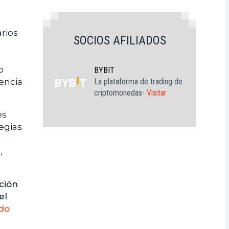
arios
SOCIOS AFILIADOS
o
BYBIT
La plataforma de trading de
encia
criptomonedas-
Visitar
es
tegias
,
ción
el
do