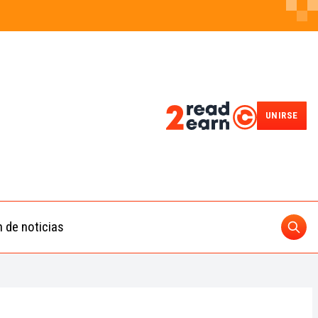
UNIRSE
n de noticias
Busc
ding
 IA
BUSCAR
nedas