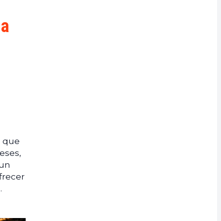
da
o que
eses,
 un
frecer
.