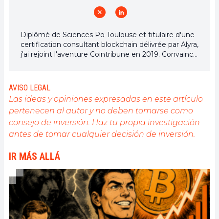
Diplômé de Sciences Po Toulouse et titulaire d'une
certification consultant blockchain délivrée par Alyra,
j'ai rejoint l'aventure Cointribune en 2019. Convaincu
du potentiel de la blockchain pour transformer de
nombreux secteurs de l'économie, j'ai pris
l'engagement de sensibiliser et d'informer le grand
AVISO LEGAL
public sur cet écosystème en constante évolution.
Las ideas y opiniones expresadas en este artículo
Mon objectif est de permettre à chacun de mieux
pertenecen al autor y no deben tomarse como
comprendre la blockchain et de saisir les
consejo de inversión. Haz tu propia investigación
opportunités qu'elle offre. Je m'efforce chaque jour
de fournir une analyse objective de l'actualité, de
antes de tomar cualquier decisión de inversión.
décrypter les tendances du marché, de relayer les
dernières innovations technologiques et de mettre
IR MÁS ALLÁ
en perspective les enjeux économiques et
sociétaux de cette révolution en marche.