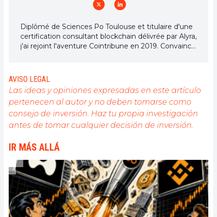
Diplômé de Sciences Po Toulouse et titulaire d'une
certification consultant blockchain délivrée par Alyra,
j'ai rejoint l'aventure Cointribune en 2019. Convaincu
du potentiel de la blockchain pour transformer de
nombreux secteurs de l'économie, j'ai pris
l'engagement de sensibiliser et d'informer le grand
AVISO LEGAL
public sur cet écosystème en constante évolution.
Las ideas y opiniones expresadas en este artículo
Mon objectif est de permettre à chacun de mieux
pertenecen al autor y no deben tomarse como
comprendre la blockchain et de saisir les
consejo de inversión. Haz tu propia investigación
opportunités qu'elle offre. Je m'efforce chaque jour
de fournir une analyse objective de l'actualité, de
antes de tomar cualquier decisión de inversión.
décrypter les tendances du marché, de relayer les
dernières innovations technologiques et de mettre
IR MÁS ALLÁ
en perspective les enjeux économiques et
sociétaux de cette révolution en marche.