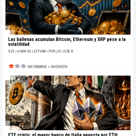
Las ballenas acumulan Bitcoin, Ethereum y XRP pese a la
volatilidad
9:25 ▪ 6 MIN DE LECTURA ▪
POR
LUC JOSE A.
INFORMARSE
▪
INVERSIÓN
ETF cripto: el mayor banco de Italia apuesta por ETH