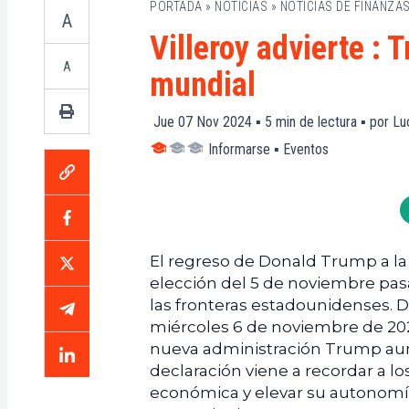
PORTADA
»
NOTICIAS
»
NOTICIAS DE FINANZA
A
Villeroy advierte :
A
mundial
Jue 07 Nov 2024 ▪
5
min de lectura ▪ por
Lu
Informarse
▪
Eventos
El regreso de Donald Trump a la p
elección del 5 de noviembre pa
las fronteras estadounidenses. 
miércoles 6 de noviembre de 2024
nueva administración Trump aume
declaración viene a recordar a lo
económica y elevar su autonomí