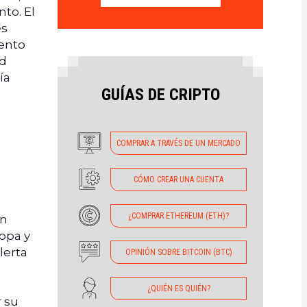
to. El
es
mento
nd
ía
GUÍAS DE CRIPTO
COMPRAR A TRAVÉS DE UN MERCADO
CÓMO CREAR UNA CUENTA
¿COMPRAR ETHEREUM (ETH)?
ón
ropa y
lerta
OPINIÓN SOBRE BITCOIN (BTC)
¿QUIÉN ES QUIÉN?
r su