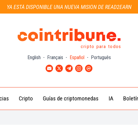
YA ESTÁ DISPONIBLE UNA NUEVA MISIÓN DE READ2EARN
cripto para todos
English
-
Français
-
Español
-
Português
cias
Cripto
Guías de criptomonedas
IA
Boletí
Noticias de
Bitcoin
Guías
Tra
Criptomonedas
(BTC)
para
con
Novatos
Noticias de
Ethereum
Celebridades
(ETH)
Guía de
Criptomo
Noticias
BNB