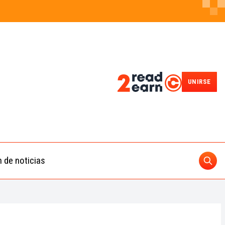
UNIRSE
n de noticias
Busc
ding
 IA
BUSCAR
nedas