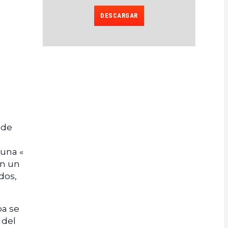
DESCARGAR
 de
 una «
en un
dos,
pa se
 del