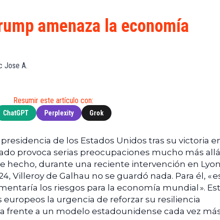
S
de
(BNB)
Guía de
Exchanges
Compra
XRP
 Trump amenaza la economía
Noticias
(XRP)
Guía
Tec
Definitiva
Cardano
sobre
Noticias
(ADA)
DeFi
c Jose A.
de
Dogecoin
Finanzas
Guía
(DOGE)
de
Noticias
Mining
Resumir este artículo con:
de
ChatGPT
Perplexity
Grok
Web3
Guías
de
Trading
residencia de los Estados Unidos tras su victoria en
sado provoca serias preocupaciones mucho más all
De hecho, durante una reciente intervención en Lyon
, Villeroy de Galhau no se guardó nada. Para él, « e
ntaría los riesgos para la economía mundial ». Es
s europeos la urgencia de reforzar su resiliencia
a frente a un modelo estadounidense cada vez má