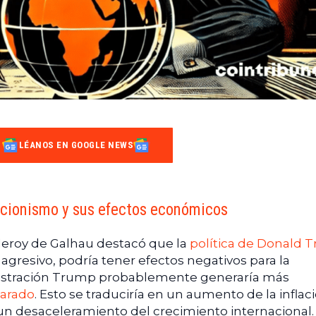
LÉANOS EN GOOGLE NEWS
cionismo y sus efectos económicos
lleroy de Galhau destacó que la
política de Donald 
gresivo, podría tener efectos negativos para la
istración Trump probablemente generaría más
larado
. Esto se traduciría en un aumento de la inflaci
un desaceleramiento del crecimiento internacional. 