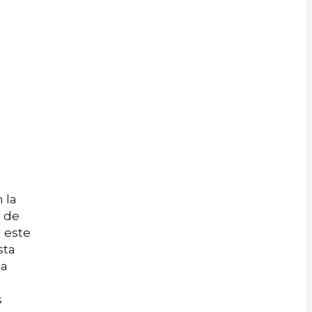
 la
á de
 este
sta
ta
s