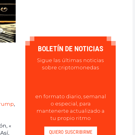
BOLETÍN DE NOTICIAS
Sigue las últimas noticias
sobre criptomonedas
en formato diario, semanal
o especial, para
Trump
,
mantenerte actualizado a
tu propio ritmo
ón, «
QUIERO SUSCRIBIRME
Así,