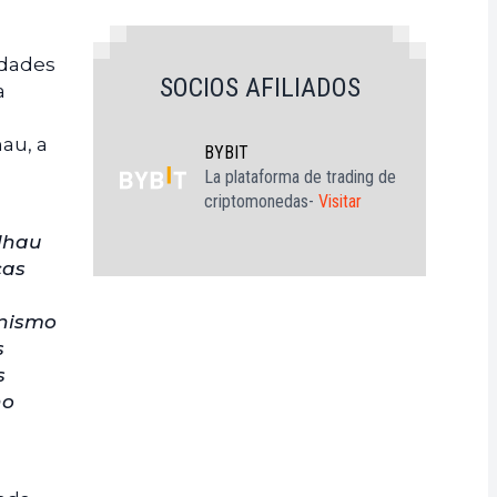
idades
SOCIOS AFILIADOS
a
a
au, a
BYBIT
La plataforma de trading de
criptomonedas-
Visitar
alhau
cas
onismo
s
s
o