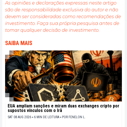
As opiniões e declarações expressas neste artigo
são de responsabilidade exclusiva do autor e não
devem ser consideradas como recomendações de
investimento. Faça sua própria pesquisa antes de
tomar qualquer decisão de investimento.
SAIBA MAIS
EUA ampliam sanções e miram duas exchanges cripto por
supostos vínculos com o Irã
SAT 08 AUG 2026 ▪ 6 MIN DE LEITURA ▪
POR
FENELON L.