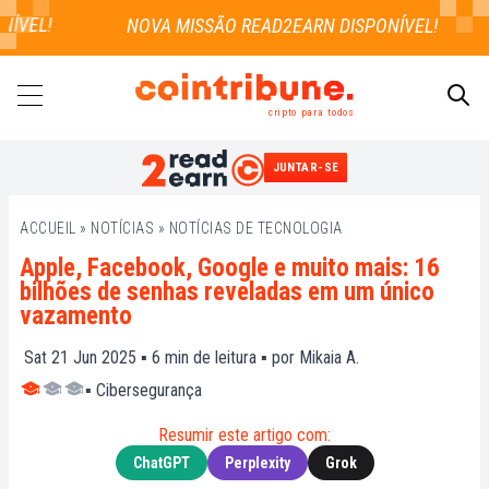
VEL!
cripto para todos
JUNTAR-SE
PESQUISAR
ACCUEIL
»
NOTÍCIAS
»
NOTÍCIAS DE TECNOLOGIA
Apple, Facebook, Google e muito mais: 16
bilhões de senhas reveladas em um único
vazamento
Sat 21 Jun 2025 ▪
6
min de leitura ▪ por
Mikaia A.
▪
Cibersegurança
Resumir este artigo com:
ChatGPT
Perplexity
Grok