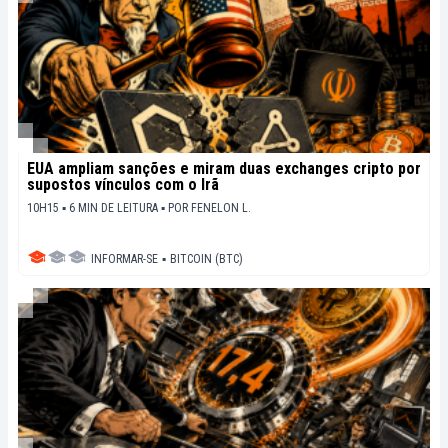
EUA ampliam sanções e miram duas exchanges cripto por
supostos vínculos com o Irã
10H15 ▪ 6 MIN DE LEITURA ▪
POR
FENELON L.
INFORMAR-SE
▪
BITCOIN (BTC)