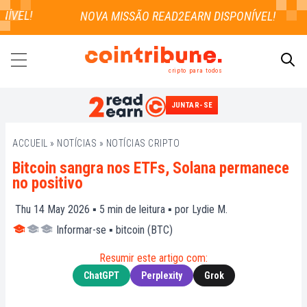
VEL!
cripto para todos
JUNTAR-SE
PESQUISAR
ACCUEIL
»
NOTÍCIAS
»
NOTÍCIAS CRIPTO
Bitcoin sangra nos ETFs, Solana permanece
no positivo
Thu 14 May 2026 ▪
5
min de leitura ▪ por
Lydie M.
Informar-se
▪
bitcoin (BTC)
Resumir este artigo com:
ChatGPT
Perplexity
Grok