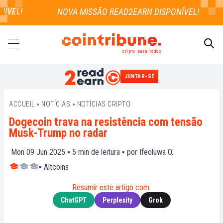
VEL!
cripto para todos
JUNTAR-SE
PESQUISAR
ACCUEIL
»
NOTÍCIAS
»
NOTÍCIAS CRIPTO
Dogecoin trava na resistência com tensão
Musk-Trump no radar
Mon 09 Jun 2025 ▪
5
min de leitura ▪ por
Ifeoluwa O.
▪
Altcoins
Resumir este artigo com:
ChatGPT
Perplexity
Grok