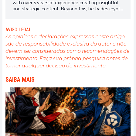
with over 5 years of experience creating insightful
and strategic content. Beyond this, he trades crypto
and is skilled at conducting technical, fundamental,
and on-chain analyses.
AVISO LEGAL
As opiniões e declarações expressas neste artigo
são de responsabilidade exclusiva do autor e não
devem ser consideradas como recomendações de
investimento. Faça sua própria pesquisa antes de
tomar qualquer decisão de investimento.
SAIBA MAIS