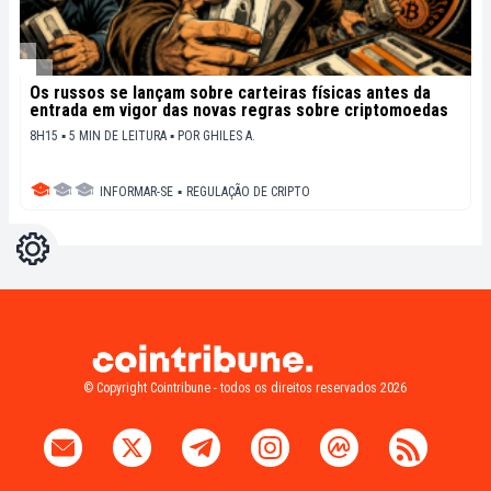
Os russos se lançam sobre carteiras físicas antes da
entrada em vigor das novas regras sobre criptomoedas
8H15 ▪ 5 MIN DE LEITURA ▪
POR
GHILES A.
INFORMAR-SE
▪
REGULAÇÃO DE CRIPTO
Configurações
Light
Dark
© Copyright Cointribune - todos os direitos reservados 2026