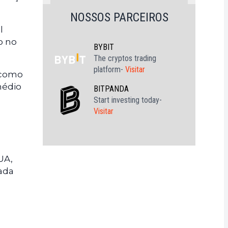
NOSSOS PARCEIROS
l
o no
BYBIT
The cryptos trading
platform-
Visitar
e como
médio
BITPANDA
Start investing today-
Visitar
UA,
ada