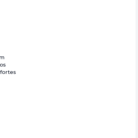
om
 os
fortes