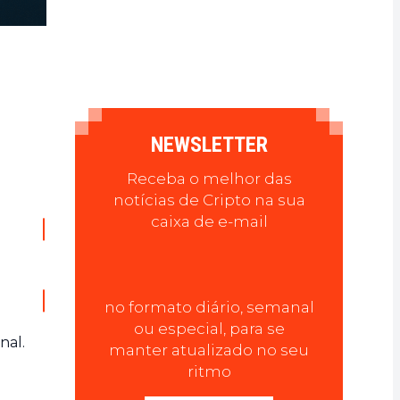
NEWSLETTER
Receba o melhor das
notícias de Cripto na sua
caixa de e-mail
no formato diário, semanal
ou especial, para se
nal.
manter atualizado no seu
ritmo