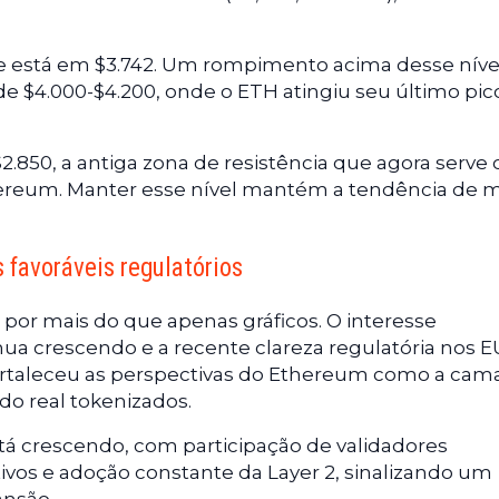
te está em $3.742. Um rompimento acima desse níve
de $4.000-$4.200, onde o ETH atingiu seu último pic
2.850, a antiga zona de resistência que agora serv
thereum. Manter esse nível mantém a tendência de 
s favoráveis regulatórios
a por mais do que apenas gráficos. O interesse
nua crescendo e a recente clareza regulatória nos E
fortaleceu as perspectivas do Ethereum como a cam
do real tokenizados.
á crescendo, com participação de validadores
vos e adoção constante da Layer 2, sinalizando um