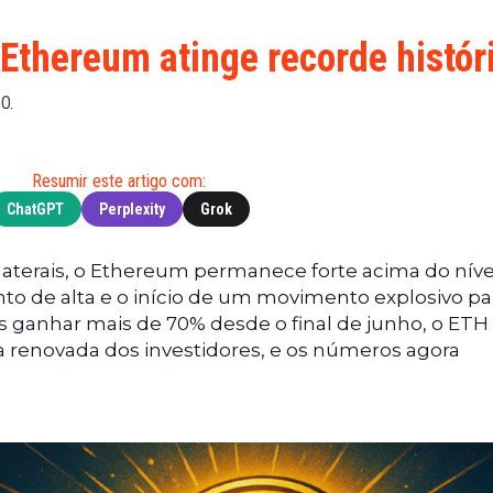
Financeiras
(BNB)
Notícias
XRP
 Ethereum atinge recorde histór
Web3
(XRP)
Notícias
Cardano
 O.
de
(ADA)
Tecnologia
Dogecoin
Resumir este artigo com:
Notícias das
(DOGE)
Celebridades
ChatGPT
Perplexity
Grok
aterais, o Ethereum permanece forte acima do níve
o de alta e o início de um movimento explosivo p
s ganhar mais de 70% desde o final de junho, o ETH
 renovada dos investidores, e os números agora