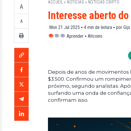
ACCUEIL
»
NOTÍCIAS
»
NOTÍCIAS CRIPTO
A
Interesse aberto do
A
Mon 21 Jul 2025 ▪
4
min de leitura ▪ por
Gijs
Aprender
▪
Altcoins
Depois de anos de movimentos l
$3.500. Confirmou um rompiment
próximo, segundo analistas. Apó
surfando uma onda de confiança
confirmam isso.