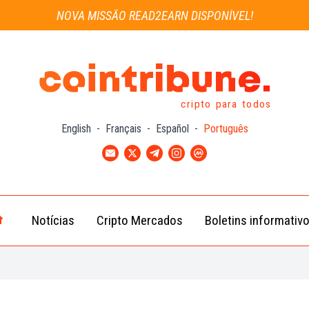
NOVA MISSÃO READ2EARN DISPONÍVEL!
cripto para todos
English
-
Français
-
Español
-
Português
Notícias
Cripto Mercados
Boletins informativ
Notícias
Bitcoin
Cripto
(BTC)
Notícias
Ethereum
Troca
(ETH)
Notícias
BNB