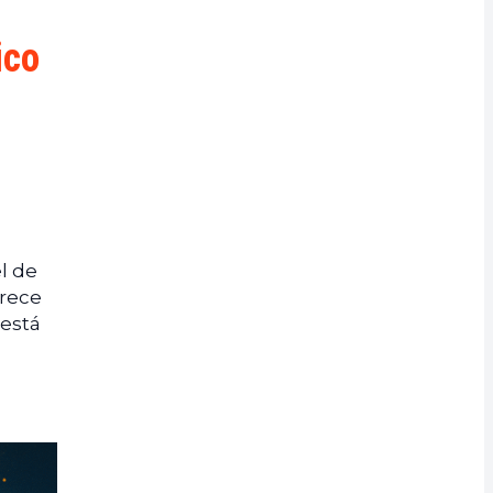
ico
l de
arece
 está