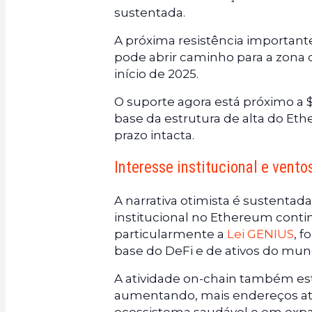
sustentada.
A próxima resistência importan
pode abrir caminho para a zona 
início de 2025.
O suporte agora está próximo a $
base da estrutura de alta do E
prazo intacta.
Interesse institucional e vento
A narrativa otimista é sustentad
institucional no Ethereum conti
particularmente a
Lei GENIUS
, 
base do DeFi e de ativos do mun
A atividade on-chain também est
aumentando, mais endereços ati