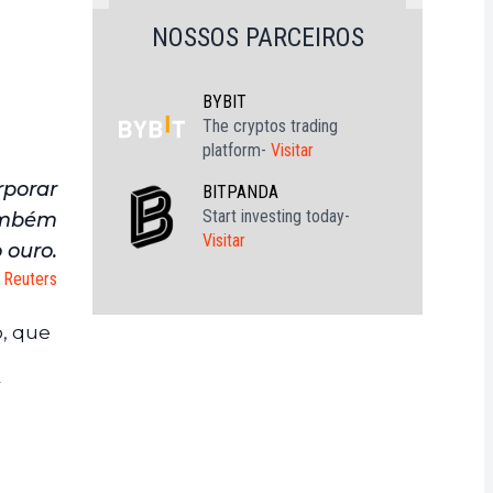
NOSSOS PARCEIROS
BYBIT
The cryptos trading
platform-
Visitar
rporar
BITPANDA
Start investing today-
também
Visitar
 ouro.
Reuters
, que
r