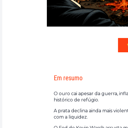
Em resumo
O ouro cai apesar da guerra, inf
histórico de refúgio.
A prata declina ainda mais viol
com a liquidez.
O Fed de Kevin Warsh assusta ma