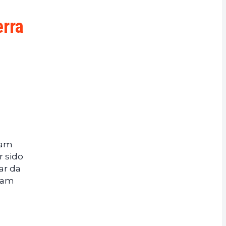
erra
çam
r sido
ar da
cuam