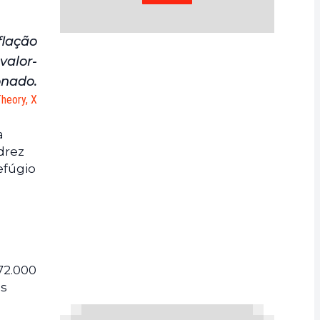
flação
valor-
onado.
Theory, X
a
drez
efúgio
72.000
as