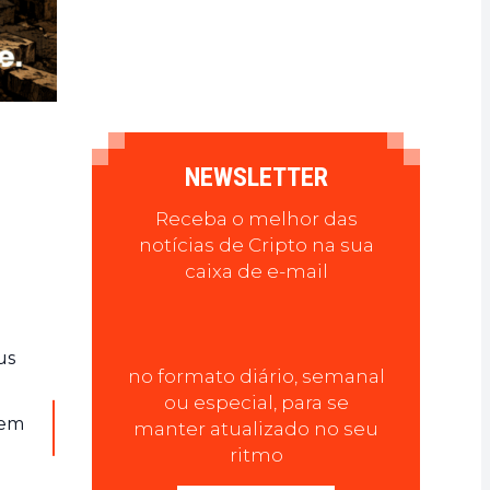
NEWSLETTER
Receba o melhor das
notícias de Cripto na sua
caixa de e-mail
us
no formato diário, semanal
ou especial, para se
rem
manter atualizado no seu
ritmo