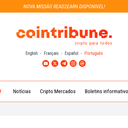
NOVA MISSÃO READ2EARN DISPONÍVEL!
cripto para todos
English
-
Français
-
Español
-
Português
Notícias
Cripto Mercados
Boletins informativ
Notícias
Bitcoin
Cripto
(BTC)
Notícias
Ethereum
Troca
(ETH)
Notícias
BNB