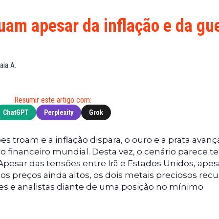
Financeiras
(BNB)
Notícias
XRP
cuam apesar da inflação e da gu
Web3
(XRP)
Notícias
Cardano
de
(ADA)
aia A.
Tecnologia
Dogecoin
Notícias das
(DOGE)
Celebridades
Resumir este artigo com:
ChatGPT
Perplexity
Grok
troam e a inflação dispara, o ouro e a prata avan
o financeiro mundial. Desta vez, o cenário parece te
 Apesar das tensões entre Irã e Estados Unidos, apes
os preços ainda altos, os dois metais preciosos re
es e analistas diante de uma posição no mínimo