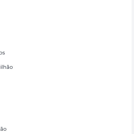
os
ilhão
ção