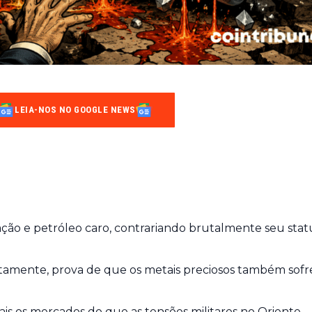
LEIA-NOS NO GOOGLE NEWS
lação e petróleo caro, contrariando brutalmente seu stat
entamente, prova de que os metais preciosos também sof
is os mercados do que as tensões militares no Oriente