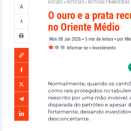
ACCUEIL
»
NOTÍCIAS
»
NOTÍCIAS FINANCEIRAS
A
O ouro e a prata re
A
no Oriente Médio
Mon 08 Jun 2026 ▪
5
min de leitura ▪ por
Mik
Informar-se
▪
Investimento
Normalmente, quando os canhões 
como reis protegidos no tabuleir
reescrito por uma mão invisível.
disparada do petróleo e apesar d
fortemente, deixando investidor
desconcertante.